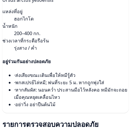
Ursus arctos yesoensis
แหล่งที่อยู่
ฮอกไกโด
น้ำหนัก
200–400 กก.
ช่วงเวลาที่กระตือรือร้น
รุ่งสาง / ค่ำ
อยู่ร่วมกันอย่างปลอดภัย
·
ส่งเสียงขณะเดินเพื่อให้หมีรู้ตัว
·
พกสเปรย์ไล่หมี; พ่นที่ระยะ 5 ม. หากถูกพุ่งใส่
·
หากสัมผัส: นอนคว่ำ ประสานมือไว้หลังคอ หมีมักจะถอย
เมื่อคุณหยุดเคลื่อนไหว
·
อย่าวิ่ง อย่าปีนต้นไม้
รายการตรวจสอบความปลอดภัย