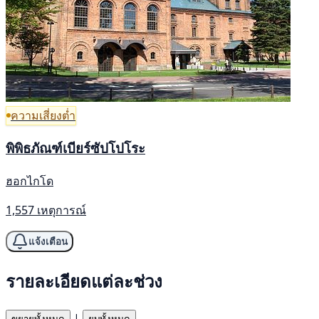
ความเสี่ยงต่ำ
พิพิธภัณฑ์เบียร์ซัปโปโระ
ฮอกไกโด
1,557 เหตุการณ์
แจ้งเตือน
รายละเอียดแต่ละช่วง
|