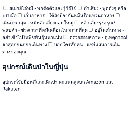
สเปรย์ไล่หมี - พกติดตัวและรู้วิธีใช้
ทำเสียง - พูดดังๆ หรือ
ปรบมือ
เก็บอาหาร - ใช้ถังป้องกันหมีหรือแขวนอาหาร
เดินเป็นกลุ่ม - หมีหลีกเลี่ยงกลุ่มใหญ่
หลีกเลี่ยงรุ่งอรุณ/
พลบค่ำ - ช่วงเวลาที่หมีเคลื่อนไหวมากที่สุด
อยู่ในเส้นทาง -
อย่าเข้าไปในพืชพันธุ์หนาแน่น
ตรวจสอบสภาพ - ดูเหตุการณ์
ล่าสุดก่อนออกเดินทาง
บอกใครสักคน - แชร์แผนการเดิน
ทางของคุณ
อุปกรณ์เดินป่าในญี่ปุ่น
อุปกรณ์รับมือหมีและเดินป่า คะแนนสูงบน Amazon และ
Rakuten