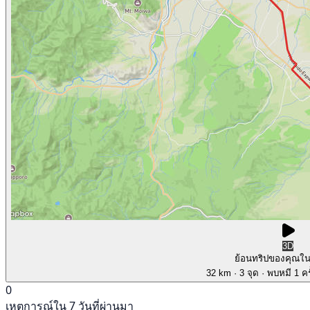
3D
ย้อนทริปของคุณใ
32 km
· 3 จุด
· พบหมี 1 คร
0
เหตุการณ์ใน 7 วันที่ผ่านมา