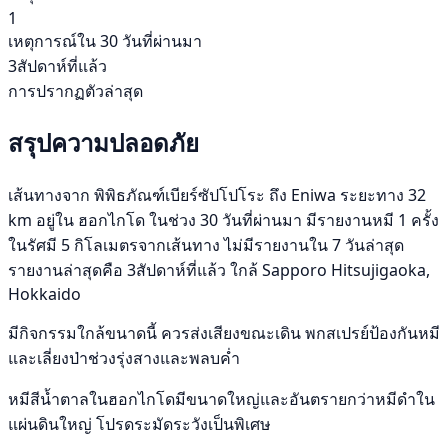
1
เหตุการณ์ใน 30 วันที่ผ่านมา
3สัปดาห์ที่แล้ว
การปรากฏตัวล่าสุด
สรุปความปลอดภัย
เส้นทางจาก พิพิธภัณฑ์เบียร์ซัปโปโระ ถึง Eniwa ระยะทาง 32
km อยู่ใน ฮอกไกโด ในช่วง 30 วันที่ผ่านมา มีรายงานหมี 1 ครั้ง
ในรัศมี 5 กิโลเมตรจากเส้นทาง ไม่มีรายงานใน 7 วันล่าสุด
รายงานล่าสุดคือ 3สัปดาห์ที่แล้ว ใกล้ Sapporo Hitsujigaoka,
Hokkaido
มีกิจกรรมใกล้ขนาดนี้ ควรส่งเสียงขณะเดิน พกสเปรย์ป้องกันหมี
และเลี่ยงป่าช่วงรุ่งสางและพลบค่ำ
หมีสีน้ำตาลในฮอกไกโดมีขนาดใหญ่และอันตรายกว่าหมีดำใน
แผ่นดินใหญ่ โปรดระมัดระวังเป็นพิเศษ