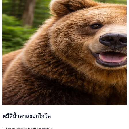
หมีสีน้ำตาลฮอกไกโด