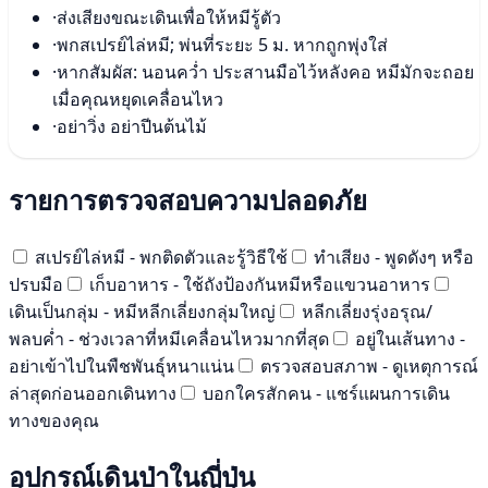
·
ส่งเสียงขณะเดินเพื่อให้หมีรู้ตัว
·
พกสเปรย์ไล่หมี; พ่นที่ระยะ 5 ม. หากถูกพุ่งใส่
·
หากสัมผัส: นอนคว่ำ ประสานมือไว้หลังคอ หมีมักจะถอย
เมื่อคุณหยุดเคลื่อนไหว
·
อย่าวิ่ง อย่าปีนต้นไม้
รายการตรวจสอบความปลอดภัย
สเปรย์ไล่หมี - พกติดตัวและรู้วิธีใช้
ทำเสียง - พูดดังๆ หรือ
ปรบมือ
เก็บอาหาร - ใช้ถังป้องกันหมีหรือแขวนอาหาร
เดินเป็นกลุ่ม - หมีหลีกเลี่ยงกลุ่มใหญ่
หลีกเลี่ยงรุ่งอรุณ/
พลบค่ำ - ช่วงเวลาที่หมีเคลื่อนไหวมากที่สุด
อยู่ในเส้นทาง -
อย่าเข้าไปในพืชพันธุ์หนาแน่น
ตรวจสอบสภาพ - ดูเหตุการณ์
ล่าสุดก่อนออกเดินทาง
บอกใครสักคน - แชร์แผนการเดิน
ทางของคุณ
อุปกรณ์เดินป่าในญี่ปุ่น