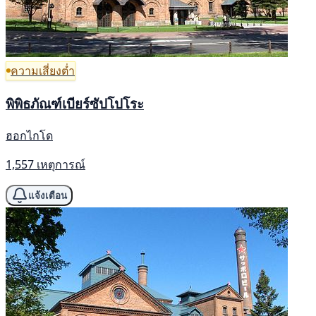
ความเสี่ยงต่ำ
พิพิธภัณฑ์เบียร์ซัปโปโระ
ฮอกไกโด
1,557 เหตุการณ์
แจ้งเตือน