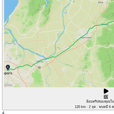
3D
ย้อนทริปของคุณใ
120 km
· 2 จุด
· พบหมี 6 คร
4