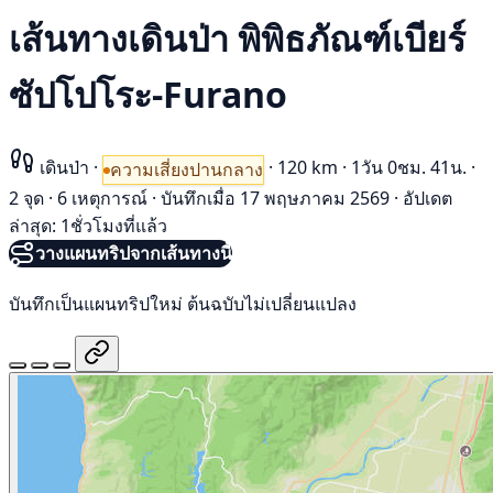
เส้นทางเดินป่า พิพิธภัณฑ์เบียร์
ซัปโปโระ-Furano
เดินป่า
·
·
120 km
·
1วัน 0ชม. 41น.
·
ความเสี่ยงปานกลาง
2 จุด
·
6 เหตุการณ์
·
บันทึกเมื่อ 17 พฤษภาคม 2569
·
อัปเดต
ล่าสุด: 1ชั่วโมงที่แล้ว
วางแผนทริปจากเส้นทางนี้
บันทึกเป็นแผนทริปใหม่ ต้นฉบับไม่เปลี่ยนแปลง