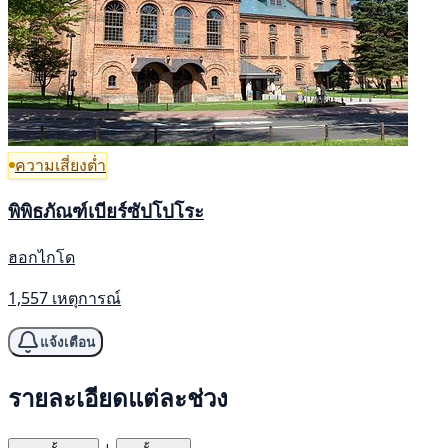
ความเสี่ยงต่ำ
พิพิธภัณฑ์เบียร์ซัปโปโระ
ฮอกไกโด
1,557 เหตุการณ์
แจ้งเตือน
รายละเอียดแต่ละช่วง