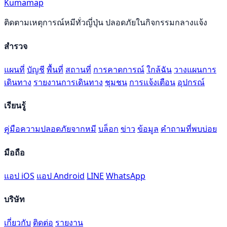
Kumamap
ติดตามเหตุการณ์หมีทั่วญี่ปุ่น ปลอดภัยในกิจกรรมกลางแจ้ง
สำรวจ
แผนที่
บัญชี
พื้นที่
สถานที่
การคาดการณ์
ใกล้ฉัน
วางแผนการ
เดินทาง
รายงานการเดินทาง
ชุมชน
การแจ้งเตือน
อุปกรณ์
เรียนรู้
คู่มือความปลอดภัยจากหมี
บล็อก
ข่าว
ข้อมูล
คำถามที่พบบ่อย
มือถือ
แอป iOS
แอป Android
LINE
WhatsApp
บริษัท
เกี่ยวกับ
ติดต่อ
รายงาน