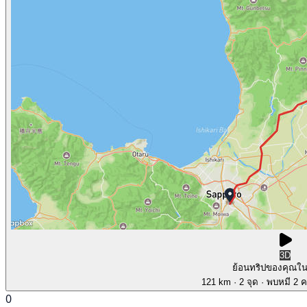
3D
ย้อนทริปของคุณใ
121 km
· 2 จุด
· พบหมี 2 คร
0