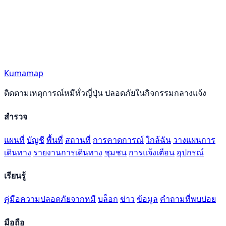
Kumamap
ติดตามเหตุการณ์หมีทั่วญี่ปุ่น ปลอดภัยในกิจกรรมกลางแจ้ง
สำรวจ
แผนที่
บัญชี
พื้นที่
สถานที่
การคาดการณ์
ใกล้ฉัน
วางแผนการ
เดินทาง
รายงานการเดินทาง
ชุมชน
การแจ้งเตือน
อุปกรณ์
เรียนรู้
คู่มือความปลอดภัยจากหมี
บล็อก
ข่าว
ข้อมูล
คำถามที่พบบ่อย
มือถือ