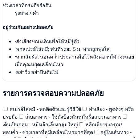
ช่วงเวลาที่กระตือรือร้น
รุ่งสาง / ค่ำ
อยู่ร่วมกันอย่างปลอดภัย
·
ส่งเสียงขณะเดินเพื่อให้หมีรู้ตัว
·
พกสเปรย์ไล่หมี; พ่นที่ระยะ 5 ม. หากถูกพุ่งใส่
·
หากสัมผัส: นอนคว่ำ ประสานมือไว้หลังคอ หมีมักจะถอย
เมื่อคุณหยุดเคลื่อนไหว
·
อย่าวิ่ง อย่าปีนต้นไม้
รายการตรวจสอบความปลอดภัย
สเปรย์ไล่หมี - พกติดตัวและรู้วิธีใช้
ทำเสียง - พูดดังๆ หรือ
ปรบมือ
เก็บอาหาร - ใช้ถังป้องกันหมีหรือแขวนอาหาร
เดินเป็นกลุ่ม - หมีหลีกเลี่ยงกลุ่มใหญ่
หลีกเลี่ยงรุ่งอรุณ/
พลบค่ำ - ช่วงเวลาที่หมีเคลื่อนไหวมากที่สุด
อยู่ในเส้นทาง -