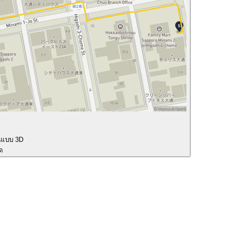
นแบบ 3D
ุด