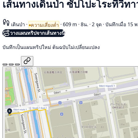
เส้นทางเดินป่า ซัปโปะโระทีวีทา
เดินป่า
·
·
609 m
·
8น.
·
2 จุด
·
บันทึกเมื่อ 1
ความเสี่ยงต่ำ
วางแผนทริปจากเส้นทางนี้
บันทึกเป็นแผนทริปใหม่ ต้นฉบับไม่เปลี่ยนแปลง