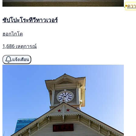
ความ
ซัปโปะโระทีวีทาวเวอร์
ฮอกไกโด
1,686 เหตุการณ์
แจ้งเตือน