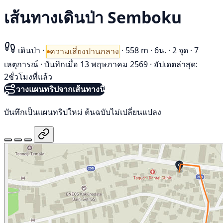
เส้นทางเดินป่า Semboku
เดินป่า
·
·
558 m
·
6น.
·
2 จุด
·
7
ความเสี่ยงปานกลาง
เหตุการณ์
·
บันทึกเมื่อ 13 พฤษภาคม 2569
·
อัปเดตล่าสุด:
2ชั่วโมงที่แล้ว
วางแผนทริปจากเส้นทางนี้
บันทึกเป็นแผนทริปใหม่ ต้นฉบับไม่เปลี่ยนแปลง