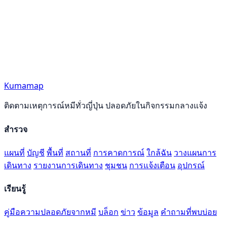
Kumamap
ติดตามเหตุการณ์หมีทั่วญี่ปุ่น ปลอดภัยในกิจกรรมกลางแจ้ง
สำรวจ
แผนที่
บัญชี
พื้นที่
สถานที่
การคาดการณ์
ใกล้ฉัน
วางแผนการ
เดินทาง
รายงานการเดินทาง
ชุมชน
การแจ้งเตือน
อุปกรณ์
เรียนรู้
คู่มือความปลอดภัยจากหมี
บล็อก
ข่าว
ข้อมูล
คำถามที่พบบ่อย