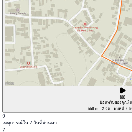
3D
ย้อนทริปของคุณใ
558 m
· 2 จุด
· พบหมี 7 คร
0
เหตุการณ์ใน 7 วันที่ผ่านมา
7