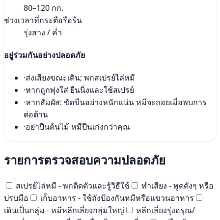
80–120 กก.
ช่วงเวลาที่กระตือรือร้น
รุ่งสาง / ค่ำ
อยู่ร่วมกันอย่างปลอดภัย
·
ส่งเสียงขณะเดิน; พกสเปรย์ไล่หมี
·
หากถูกพุ่งใส่ ยืนนิ่งและใช้สเปรย์
·
หากสัมผัส: ขัดขืนอย่างหนักแน่น หมีจะถอยเมื่อพบการ
ต่อต้าน
·
อย่าปีนต้นไม้ หมีปีนเก่งกว่าคุณ
รายการตรวจสอบความปลอดภัย
สเปรย์ไล่หมี - พกติดตัวและรู้วิธีใช้
ทำเสียง - พูดดังๆ หรือ
ปรบมือ
เก็บอาหาร - ใช้ถังป้องกันหมีหรือแขวนอาหาร
เดินเป็นกลุ่ม - หมีหลีกเลี่ยงกลุ่มใหญ่
หลีกเลี่ยงรุ่งอรุณ/