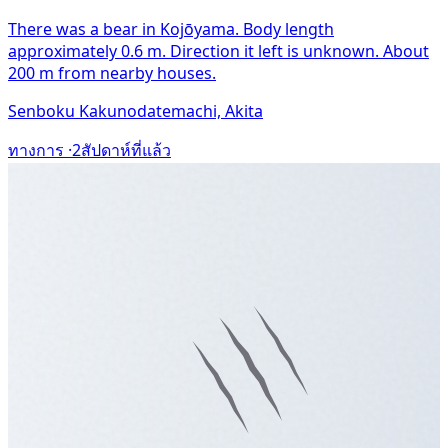
There was a bear in Kojōyama. Body length
approximately 0.6 m. Direction it left is unknown. About
200 m from nearby houses.
Senboku Kakunodatemachi, Akita
ทางการ ·
2สัปดาห์ที่แล้ว