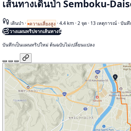
เส้นทางเดินป่า Semboku-Dai
เดินป่า
·
·
4.4 km
·
2 จุด
·
13 เหตุการณ์
·
บันท
ความเสี่ยงสูง
วางแผนทริปจากเส้นทางนี้
บันทึกเป็นแผนทริปใหม่ ต้นฉบับไม่เปลี่ยนแปลง