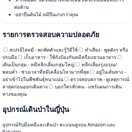
ต่อต้าน
·
อย่าปีนต้นไม้ หมีปีนเก่งกว่าคุณ
รายการตรวจสอบความปลอดภัย
สเปรย์ไล่หมี - พกติดตัวและรู้วิธีใช้
ทำเสียง - พูดดังๆ หรือ
ปรบมือ
เก็บอาหาร - ใช้ถังป้องกันหมีหรือแขวนอาหาร
เดินเป็นกลุ่ม - หมีหลีกเลี่ยงกลุ่มใหญ่
หลีกเลี่ยงรุ่งอรุณ/
พลบค่ำ - ช่วงเวลาที่หมีเคลื่อนไหวมากที่สุด
อยู่ในเส้นทาง -
อย่าเข้าไปในพืชพันธุ์หนาแน่น
ตรวจสอบสภาพ - ดูเหตุการณ์
ล่าสุดก่อนออกเดินทาง
บอกใครสักคน - แชร์แผนการเดิน
ทางของคุณ
อุปกรณ์เดินป่าในญี่ปุ่น
อุปกรณ์รับมือหมีและเดินป่า คะแนนสูงบน Amazon และ
Rakuten