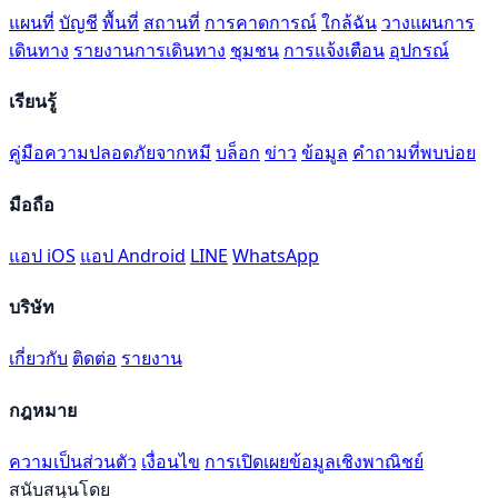
แผนที่
บัญชี
พื้นที่
สถานที่
การคาดการณ์
ใกล้ฉัน
วางแผนการ
เดินทาง
รายงานการเดินทาง
ชุมชน
การแจ้งเตือน
อุปกรณ์
เรียนรู้
คู่มือความปลอดภัยจากหมี
บล็อก
ข่าว
ข้อมูล
คำถามที่พบบ่อย
มือถือ
แอป iOS
แอป Android
LINE
WhatsApp
บริษัท
เกี่ยวกับ
ติดต่อ
รายงาน
กฎหมาย
ความเป็นส่วนตัว
เงื่อนไข
การเปิดเผยข้อมูลเชิงพาณิชย์
สนับสนุนโดย