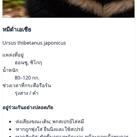
หมีดำเอเชีย
Ursus thibetanus japonicus
แหล่งที่อยู่
ฮอนชู, ชิโกกุ
น้ำหนัก
80–120 กก.
ช่วงเวลาที่กระตือรือร้น
รุ่งสาง / ค่ำ
อยู่ร่วมกันอย่างปลอดภัย
·
ส่งเสียงขณะเดิน; พกสเปรย์ไล่หมี
·
หากถูกพุ่งใส่ ยืนนิ่งและใช้สเปรย์
·
หากสัมผัส: ขัดขืนอย่างหนักแน่น หมีจะถอยเมื่อพบการ