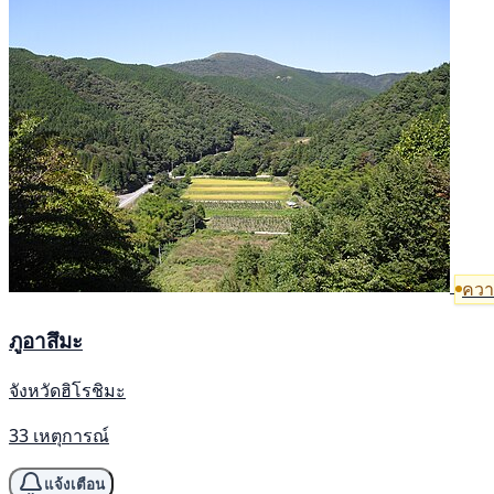
ความ
ภูอาสึมะ
จังหวัดฮิโรชิมะ
33 เหตุการณ์
แจ้งเตือน