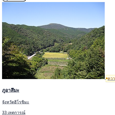
ความ
ภูอาสึมะ
จังหวัดฮิโรชิมะ
33 เหตุการณ์