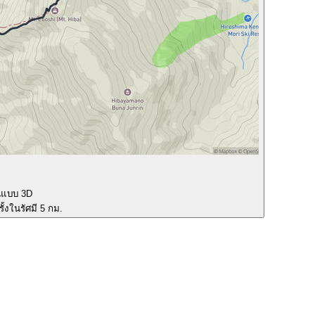
นแบบ 3D
ั้งในรัศมี 5 กม.