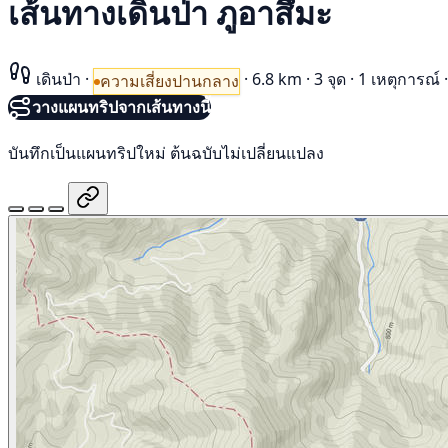
เส้นทางเดินป่า ภูอาสึมะ
เดินป่า
·
·
6.8 km
·
3 จุด
·
1 เหตุการณ์
·
ความเสี่ยงปานกลาง
วางแผนทริปจากเส้นทางนี้
บันทึกเป็นแผนทริปใหม่ ต้นฉบับไม่เปลี่ยนแปลง