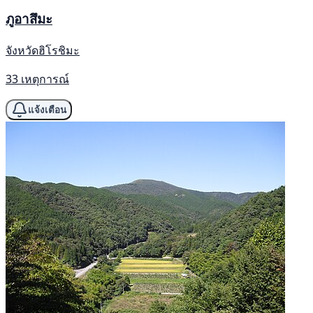
ภูอาสึมะ
จังหวัดฮิโรชิมะ
33 เหตุการณ์
แจ้งเตือน