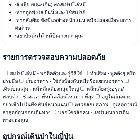
·
ส่งเสียงขณะเดิน; พกสเปรย์ไล่หมี
·
หากถูกพุ่งใส่ ยืนนิ่งและใช้สเปรย์
·
หากสัมผัส: ขัดขืนอย่างหนักแน่น หมีจะถอยเมื่อพบการ
ต่อต้าน
·
อย่าปีนต้นไม้ หมีปีนเก่งกว่าคุณ
รายการตรวจสอบความปลอดภัย
สเปรย์ไล่หมี - พกติดตัวและรู้วิธีใช้
ทำเสียง - พูดดังๆ หรือ
ปรบมือ
เก็บอาหาร - ใช้ถังป้องกันหมีหรือแขวนอาหาร
เดินเป็นกลุ่ม - หมีหลีกเลี่ยงกลุ่มใหญ่
หลีกเลี่ยงรุ่งอรุณ/
พลบค่ำ - ช่วงเวลาที่หมีเคลื่อนไหวมากที่สุด
อยู่ในเส้นทาง -
อย่าเข้าไปในพืชพันธุ์หนาแน่น
ตรวจสอบสภาพ - ดูเหตุการณ์
ล่าสุดก่อนออกเดินทาง
บอกใครสักคน - แชร์แผนการเดิน
ทางของคุณ
อุปกรณ์เดินป่าในญี่ปุ่น