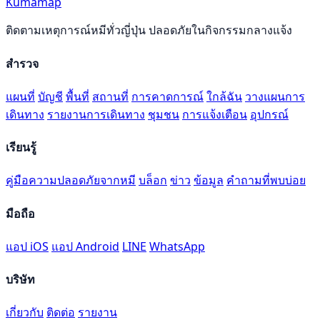
Kumamap
ติดตามเหตุการณ์หมีทั่วญี่ปุ่น ปลอดภัยในกิจกรรมกลางแจ้ง
สำรวจ
แผนที่
บัญชี
พื้นที่
สถานที่
การคาดการณ์
ใกล้ฉัน
วางแผนการ
เดินทาง
รายงานการเดินทาง
ชุมชน
การแจ้งเตือน
อุปกรณ์
เรียนรู้
คู่มือความปลอดภัยจากหมี
บล็อก
ข่าว
ข้อมูล
คำถามที่พบบ่อย
มือถือ
แอป iOS
แอป Android
LINE
WhatsApp
บริษัท
เกี่ยวกับ
ติดต่อ
รายงาน