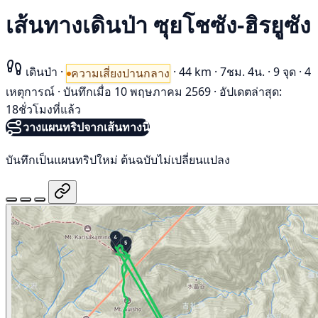
เส้นทางเดินป่า ซุยโชซัง-ฮิรยูซัง
เดินป่า
·
·
44 km
·
7ชม. 4น.
·
9 จุด
·
4
ความเสี่ยงปานกลาง
เหตุการณ์
·
บันทึกเมื่อ 10 พฤษภาคม 2569
·
อัปเดตล่าสุด:
18ชั่วโมงที่แล้ว
วางแผนทริปจากเส้นทางนี้
บันทึกเป็นแผนทริปใหม่ ต้นฉบับไม่เปลี่ยนแปลง