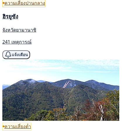
ความเสี่ยงปานกลาง
ฮิรยูซัง
จังหวัดยามานาชิ
241 เหตุการณ์
แจ้งเตือน
ความเสี่ยงต่ำ