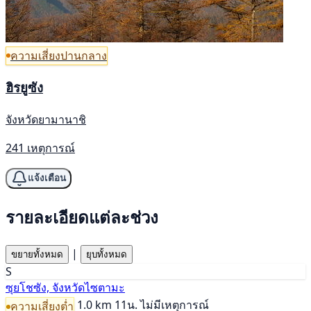
ความเสี่ยงปานกลาง
ฮิรยูซัง
จังหวัดยามานาชิ
241 เหตุการณ์
แจ้งเตือน
รายละเอียดแต่ละช่วง
|
ขยายทั้งหมด
ยุบทั้งหมด
S
ซุยโชซัง, จังหวัดไซตามะ
1.0 km
11น.
ไม่มีเหตุการณ์
ความเสี่ยงต่ำ