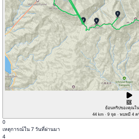
3D
ย้อนทริปของคุณใ
44 km
· 9 จุด
· พบหมี 4 คร
0
เหตุการณ์ใน 7 วันที่ผ่านมา
4