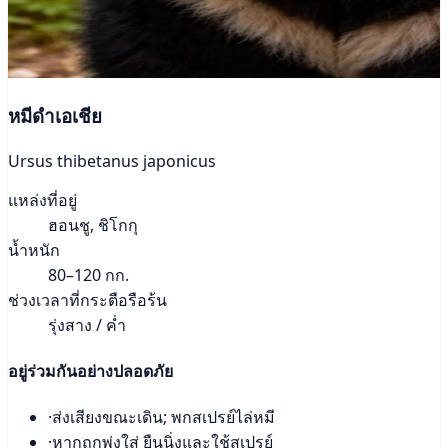
หมีดำเอเชีย
Ursus thibetanus japonicus
แหล่งที่อยู่
ฮอนชู, ชิโกกุ
น้ำหนัก
80–120 กก.
ช่วงเวลาที่กระตือรือร้น
รุ่งสาง / ค่ำ
อยู่ร่วมกันอย่างปลอดภัย
·
ส่งเสียงขณะเดิน; พกสเปรย์ไล่หมี
·
หากถูกพุ่งใส่ ยืนนิ่งและใช้สเปรย์