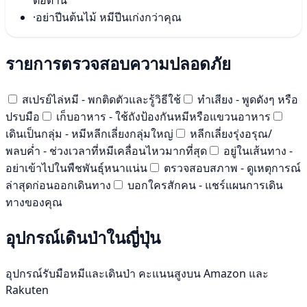
ต่อต้าน
·
อย่าปีนต้นไม้ หมีปีนเก่งกว่าคุณ
รายการตรวจสอบความปลอดภัย
สเปรย์ไล่หมี - พกติดตัวและรู้วิธีใช้
ทำเสียง - พูดดังๆ หรือ
ปรบมือ
เก็บอาหาร - ใช้ถังป้องกันหมีหรือแขวนอาหาร
เดินเป็นกลุ่ม - หมีหลีกเลี่ยงกลุ่มใหญ่
หลีกเลี่ยงรุ่งอรุณ/
พลบค่ำ - ช่วงเวลาที่หมีเคลื่อนไหวมากที่สุด
อยู่ในเส้นทาง -
อย่าเข้าไปในพืชพันธุ์หนาแน่น
ตรวจสอบสภาพ - ดูเหตุการณ์
ล่าสุดก่อนออกเดินทาง
บอกใครสักคน - แชร์แผนการเดิน
ทางของคุณ
อุปกรณ์เดินป่าในญี่ปุ่น
อุปกรณ์รับมือหมีและเดินป่า คะแนนสูงบน Amazon และ
Rakuten