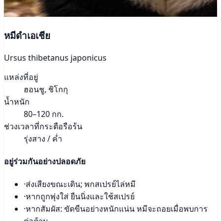
หมีดำเอเชีย
Ursus thibetanus japonicus
แหล่งที่อยู่
ฮอนชู, ชิโกกุ
น้ำหนัก
80–120 กก.
ช่วงเวลาที่กระตือรือร้น
รุ่งสาง / ค่ำ
อยู่ร่วมกันอย่างปลอดภัย
·
ส่งเสียงขณะเดิน; พกสเปรย์ไล่หมี
·
หากถูกพุ่งใส่ ยืนนิ่งและใช้สเปรย์
·
หากสัมผัส: ขัดขืนอย่างหนักแน่น หมีจะถอยเมื่อพบการ