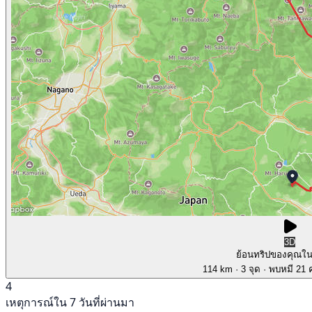
3D
ย้อนทริปของคุณใ
114 km
· 3 จุด
· พบหมี 21 ค
4
เหตุการณ์ใน 7 วันที่ผ่านมา