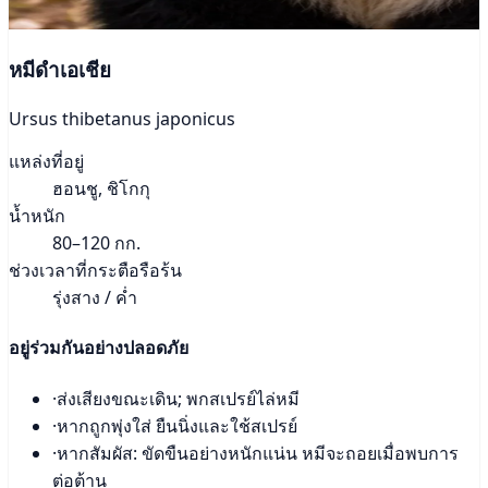
หมีดำเอเชีย
Ursus thibetanus japonicus
แหล่งที่อยู่
ฮอนชู, ชิโกกุ
น้ำหนัก
80–120 กก.
ช่วงเวลาที่กระตือรือร้น
รุ่งสาง / ค่ำ
อยู่ร่วมกันอย่างปลอดภัย
·
ส่งเสียงขณะเดิน; พกสเปรย์ไล่หมี
·
หากถูกพุ่งใส่ ยืนนิ่งและใช้สเปรย์
·
หากสัมผัส: ขัดขืนอย่างหนักแน่น หมีจะถอยเมื่อพบการ
ต่อต้าน