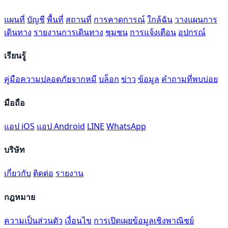
แผนที่
บัญชี
พื้นที่
สถานที่
การคาดการณ์
ใกล้ฉัน
วางแผนการ
เดินทาง
รายงานการเดินทาง
ชุมชน
การแจ้งเตือน
อุปกรณ์
เรียนรู้
คู่มือความปลอดภัยจากหมี
บล็อก
ข่าว
ข้อมูล
คำถามที่พบบ่อย
มือถือ
แอป iOS
แอป Android
LINE
WhatsApp
บริษัท
เกี่ยวกับ
ติดต่อ
รายงาน
กฎหมาย
ความเป็นส่วนตัว
เงื่อนไข
การเปิดเผยข้อมูลเชิงพาณิชย์