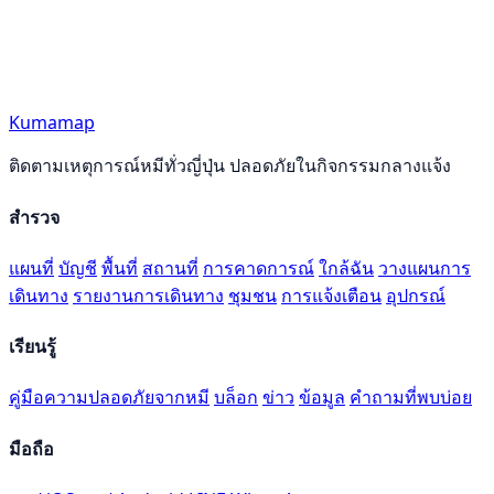
Kumamap
ติดตามเหตุการณ์หมีทั่วญี่ปุ่น ปลอดภัยในกิจกรรมกลางแจ้ง
สำรวจ
แผนที่
บัญชี
พื้นที่
สถานที่
การคาดการณ์
ใกล้ฉัน
วางแผนการ
เดินทาง
รายงานการเดินทาง
ชุมชน
การแจ้งเตือน
อุปกรณ์
เรียนรู้
คู่มือความปลอดภัยจากหมี
บล็อก
ข่าว
ข้อมูล
คำถามที่พบบ่อย
มือถือ