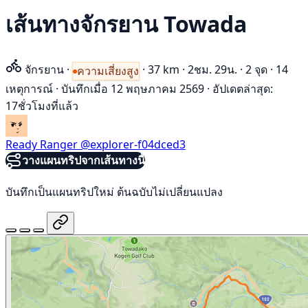
เส้นทางจักรยาน Towada
จักรยาน
·
·
37 km
·
2ชม. 29น.
·
2 จุด
·
14
ความเสี่ยงสูง
เหตุการณ์
·
บันทึกเมื่อ 12 พฤษภาคม 2569
·
อัปเดตล่าสุด:
17ชั่วโมงที่แล้ว
Ready Ranger
@explorer-f04dced3
วางแผนทริปจากเส้นทางนี้
บันทึกเป็นแผนทริปใหม่ ต้นฉบับไม่เปลี่ยนแปลง