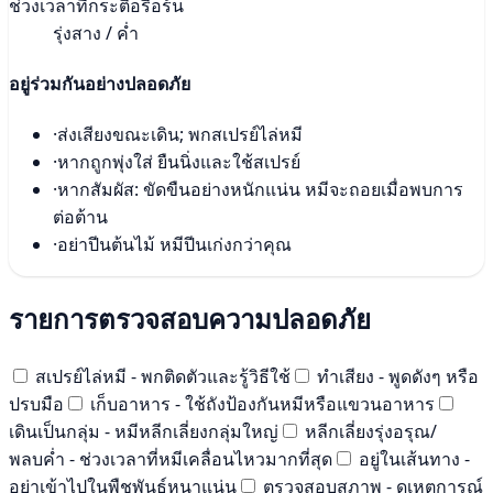
ช่วงเวลาที่กระตือรือร้น
รุ่งสาง / ค่ำ
อยู่ร่วมกันอย่างปลอดภัย
·
ส่งเสียงขณะเดิน; พกสเปรย์ไล่หมี
·
หากถูกพุ่งใส่ ยืนนิ่งและใช้สเปรย์
·
หากสัมผัส: ขัดขืนอย่างหนักแน่น หมีจะถอยเมื่อพบการ
ต่อต้าน
·
อย่าปีนต้นไม้ หมีปีนเก่งกว่าคุณ
รายการตรวจสอบความปลอดภัย
สเปรย์ไล่หมี - พกติดตัวและรู้วิธีใช้
ทำเสียง - พูดดังๆ หรือ
ปรบมือ
เก็บอาหาร - ใช้ถังป้องกันหมีหรือแขวนอาหาร
เดินเป็นกลุ่ม - หมีหลีกเลี่ยงกลุ่มใหญ่
หลีกเลี่ยงรุ่งอรุณ/
พลบค่ำ - ช่วงเวลาที่หมีเคลื่อนไหวมากที่สุด
อยู่ในเส้นทาง -
อย่าเข้าไปในพืชพันธุ์หนาแน่น
ตรวจสอบสภาพ - ดูเหตุการณ์