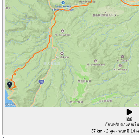
3D
ย้อนทริปของคุณใ
37 km
· 2 จุด
· พบหมี 14 คร
1