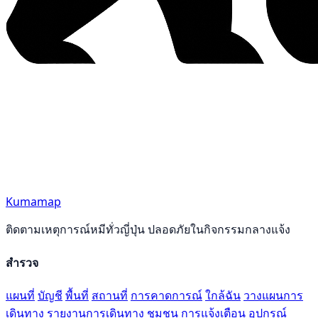
Kumamap
ติดตามเหตุการณ์หมีทั่วญี่ปุ่น ปลอดภัยในกิจกรรมกลางแจ้ง
สำรวจ
แผนที่
บัญชี
พื้นที่
สถานที่
การคาดการณ์
ใกล้ฉัน
วางแผนการ
เดินทาง
รายงานการเดินทาง
ชุมชน
การแจ้งเตือน
อุปกรณ์