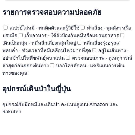
รายการตรวจสอบความปลอดภัย
สเปรย์ไล่หมี - พกติดตัวและรู้วิธีใช้
ทำเสียง - พูดดังๆ หรือ
ปรบมือ
เก็บอาหาร - ใช้ถังป้องกันหมีหรือแขวนอาหาร
เดินเป็นกลุ่ม - หมีหลีกเลี่ยงกลุ่มใหญ่
หลีกเลี่ยงรุ่งอรุณ/
พลบค่ำ - ช่วงเวลาที่หมีเคลื่อนไหวมากที่สุด
อยู่ในเส้นทาง -
อย่าเข้าไปในพืชพันธุ์หนาแน่น
ตรวจสอบสภาพ - ดูเหตุการณ์
ล่าสุดก่อนออกเดินทาง
บอกใครสักคน - แชร์แผนการเดิน
ทางของคุณ
อุปกรณ์เดินป่าในญี่ปุ่น
อุปกรณ์รับมือหมีและเดินป่า คะแนนสูงบน Amazon และ
Rakuten