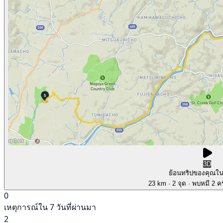
3D
ย้อนทริปของคุณใ
23 km
· 2 จุด
· พบหมี 2 คร
0
เหตุการณ์ใน 7 วันที่ผ่านมา
2