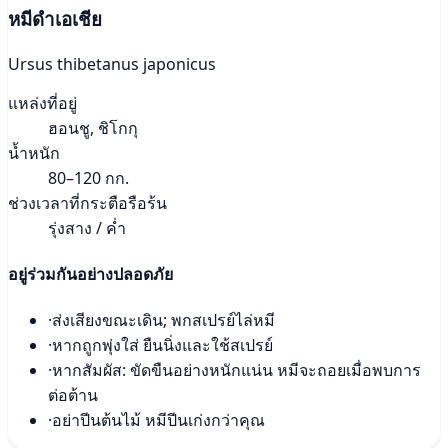
หมีดำเอเชีย
Ursus thibetanus japonicus
แหล่งที่อยู่
ฮอนชู, ชิโกกุ
น้ำหนัก
80–120 กก.
ช่วงเวลาที่กระตือรือร้น
รุ่งสาง / ค่ำ
อยู่ร่วมกันอย่างปลอดภัย
·
ส่งเสียงขณะเดิน; พกสเปรย์ไล่หมี
·
หากถูกพุ่งใส่ ยืนนิ่งและใช้สเปรย์
·
หากสัมผัส: ขัดขืนอย่างหนักแน่น หมีจะถอยเมื่อพบการ
ต่อต้าน
·
อย่าปีนต้นไม้ หมีปีนเก่งกว่าคุณ