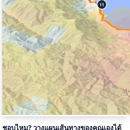
ชอบไหม? วางแผนเส้นทางของคุณเองได้