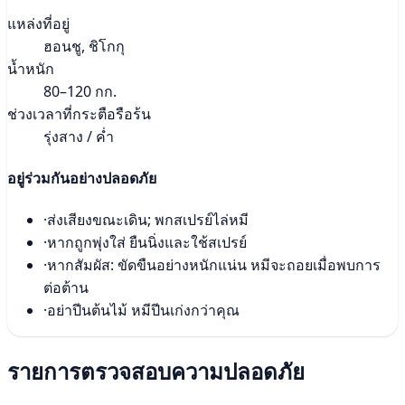
แหล่งที่อยู่
ฮอนชู, ชิโกกุ
น้ำหนัก
80–120 กก.
ช่วงเวลาที่กระตือรือร้น
รุ่งสาง / ค่ำ
อยู่ร่วมกันอย่างปลอดภัย
·
ส่งเสียงขณะเดิน; พกสเปรย์ไล่หมี
·
หากถูกพุ่งใส่ ยืนนิ่งและใช้สเปรย์
·
หากสัมผัส: ขัดขืนอย่างหนักแน่น หมีจะถอยเมื่อพบการ
ต่อต้าน
·
อย่าปีนต้นไม้ หมีปีนเก่งกว่าคุณ
รายการตรวจสอบความปลอดภัย