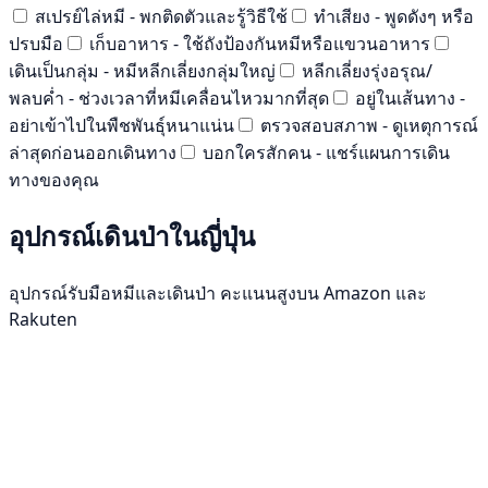
สเปรย์ไล่หมี - พกติดตัวและรู้วิธีใช้
ทำเสียง - พูดดังๆ หรือ
ปรบมือ
เก็บอาหาร - ใช้ถังป้องกันหมีหรือแขวนอาหาร
เดินเป็นกลุ่ม - หมีหลีกเลี่ยงกลุ่มใหญ่
หลีกเลี่ยงรุ่งอรุณ/
พลบค่ำ - ช่วงเวลาที่หมีเคลื่อนไหวมากที่สุด
อยู่ในเส้นทาง -
อย่าเข้าไปในพืชพันธุ์หนาแน่น
ตรวจสอบสภาพ - ดูเหตุการณ์
ล่าสุดก่อนออกเดินทาง
บอกใครสักคน - แชร์แผนการเดิน
ทางของคุณ
อุปกรณ์เดินป่าในญี่ปุ่น
อุปกรณ์รับมือหมีและเดินป่า คะแนนสูงบน Amazon และ
Rakuten