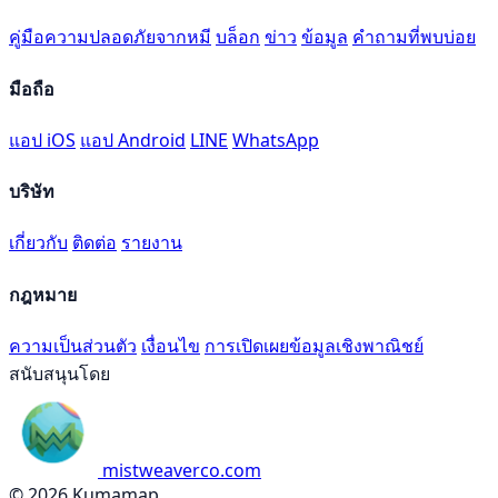
คู่มือความปลอดภัยจากหมี
บล็อก
ข่าว
ข้อมูล
คำถามที่พบบ่อย
มือถือ
แอป iOS
แอป Android
LINE
WhatsApp
บริษัท
เกี่ยวกับ
ติดต่อ
รายงาน
กฎหมาย
ความเป็นส่วนตัว
เงื่อนไข
การเปิดเผยข้อมูลเชิงพาณิชย์
สนับสนุนโดย
mistweaverco.com
© 2026 Kumamap