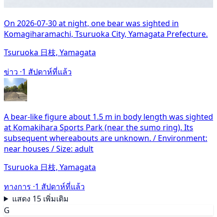
On 2026-07-30 at night, one bear was sighted in
Komagiharamachi, Tsuruoka City, Yamagata Prefecture.
Tsuruoka 日枝, Yamagata
ข่าว ·
1 สัปดาห์ที่แล้ว
A bear-like figure about 1.5 m in body length was sighted
at Komakihara Sports Park (near the sumo ring). Its
subsequent whereabouts are unknown. / Environment:
near houses / Size: adult
Tsuruoka 日枝, Yamagata
ทางการ ·
1 สัปดาห์ที่แล้ว
แสดง 15 เพิ่มเติม
G