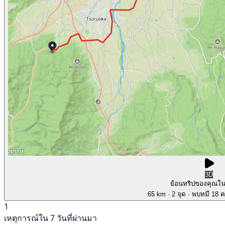
3D
ย้อนทริปของคุณใ
65 km
· 2 จุด
· พบหมี 18 คร
1
เหตุการณ์ใน 7 วันที่ผ่านมา