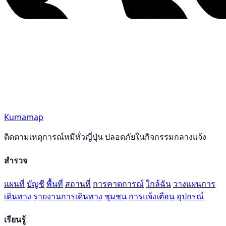
Kumamap
ติดตามเหตุการณ์หมีทั่วญี่ปุ่น ปลอดภัยในกิจกรรมกลางแจ้ง
สำรวจ
แผนที่
บัญชี
พื้นที่
สถานที่
การคาดการณ์
ใกล้ฉัน
วางแผนการ
เดินทาง
รายงานการเดินทาง
ชุมชน
การแจ้งเตือน
อุปกรณ์
เรียนรู้