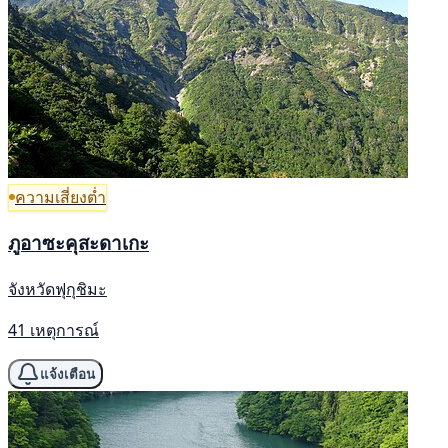
ความเสี่ยงต่ำ
ภูอาซะคุสะดาเกะ
จังหวัดฟุกุชิมะ
41 เหตุการณ์
แจ้งเตือน