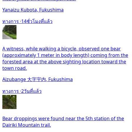
Yanaizu Kubota, Fukushima
ทางการ ·
14ชั่วโมงที่แล้ว
A witness, while walking a bicycle, observed one bear
(approximately 1 meter in body length) coming from the
forested area at the above sighting location toward the
town road.
Aizubange 大字宇内, Fukushima
ทางการ ·
2วันที่แล้ว
Bear droppings were found near the 5th station of the
Dairiki Mountain trail.