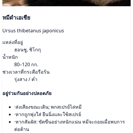
หมีดำเอเชีย
Ursus thibetanus japonicus
แหล่งที่อยู่
ฮอนชู, ชิโกกุ
น้ำหนัก
80–120 กก.
ช่วงเวลาที่กระตือรือร้น
รุ่งสาง / ค่ำ
อยู่ร่วมกันอย่างปลอดภัย
·
ส่งเสียงขณะเดิน; พกสเปรย์ไล่หมี
·
หากถูกพุ่งใส่ ยืนนิ่งและใช้สเปรย์
·
หากสัมผัส: ขัดขืนอย่างหนักแน่น หมีจะถอยเมื่อพบการ
ต่อต้าน