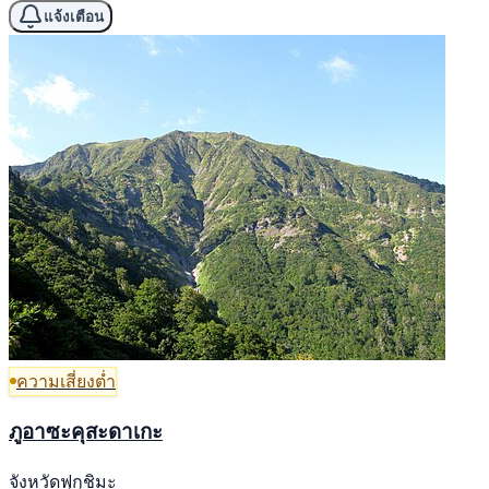
แจ้งเตือน
ความเสี่ยงต่ำ
ภูอาซะคุสะดาเกะ
จังหวัดฟุกุชิมะ