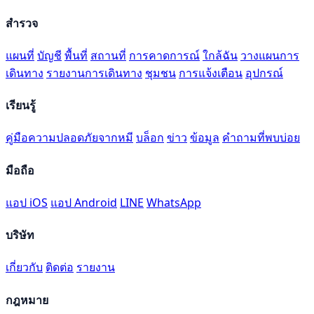
สำรวจ
แผนที่
บัญชี
พื้นที่
สถานที่
การคาดการณ์
ใกล้ฉัน
วางแผนการ
เดินทาง
รายงานการเดินทาง
ชุมชน
การแจ้งเตือน
อุปกรณ์
เรียนรู้
คู่มือความปลอดภัยจากหมี
บล็อก
ข่าว
ข้อมูล
คำถามที่พบบ่อย
มือถือ
แอป iOS
แอป Android
LINE
WhatsApp
บริษัท
เกี่ยวกับ
ติดต่อ
รายงาน
กฎหมาย