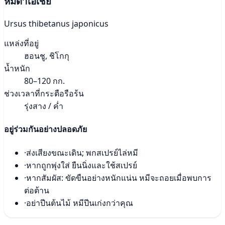
หมีดำเอเชีย
Ursus thibetanus japonicus
แหล่งที่อยู่
ฮอนชู, ชิโกกุ
น้ำหนัก
80–120 กก.
ช่วงเวลาที่กระตือรือร้น
รุ่งสาง / ค่ำ
อยู่ร่วมกันอย่างปลอดภัย
·
ส่งเสียงขณะเดิน; พกสเปรย์ไล่หมี
·
หากถูกพุ่งใส่ ยืนนิ่งและใช้สเปรย์
·
หากสัมผัส: ขัดขืนอย่างหนักแน่น หมีจะถอยเมื่อพบการ
ต่อต้าน
·
อย่าปีนต้นไม้ หมีปีนเก่งกว่าคุณ