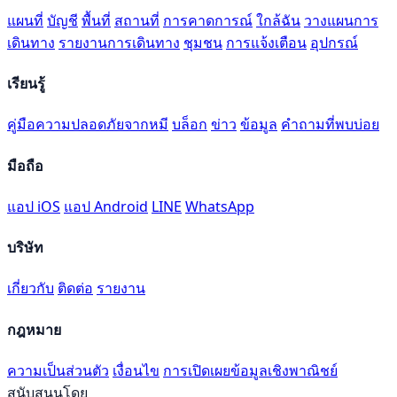
แผนที่
บัญชี
พื้นที่
สถานที่
การคาดการณ์
ใกล้ฉัน
วางแผนการ
เดินทาง
รายงานการเดินทาง
ชุมชน
การแจ้งเตือน
อุปกรณ์
เรียนรู้
คู่มือความปลอดภัยจากหมี
บล็อก
ข่าว
ข้อมูล
คำถามที่พบบ่อย
มือถือ
แอป iOS
แอป Android
LINE
WhatsApp
บริษัท
เกี่ยวกับ
ติดต่อ
รายงาน
กฎหมาย
ความเป็นส่วนตัว
เงื่อนไข
การเปิดเผยข้อมูลเชิงพาณิชย์
สนับสนุนโดย