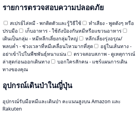
รายการตรวจสอบความปลอดภัย
สเปรย์ไล่หมี - พกติดตัวและรู้วิธีใช้
ทำเสียง - พูดดังๆ หรือ
ปรบมือ
เก็บอาหาร - ใช้ถังป้องกันหมีหรือแขวนอาหาร
เดินเป็นกลุ่ม - หมีหลีกเลี่ยงกลุ่มใหญ่
หลีกเลี่ยงรุ่งอรุณ/
พลบค่ำ - ช่วงเวลาที่หมีเคลื่อนไหวมากที่สุด
อยู่ในเส้นทาง -
อย่าเข้าไปในพืชพันธุ์หนาแน่น
ตรวจสอบสภาพ - ดูเหตุการณ์
ล่าสุดก่อนออกเดินทาง
บอกใครสักคน - แชร์แผนการเดิน
ทางของคุณ
อุปกรณ์เดินป่าในญี่ปุ่น
อุปกรณ์รับมือหมีและเดินป่า คะแนนสูงบน Amazon และ
Rakuten