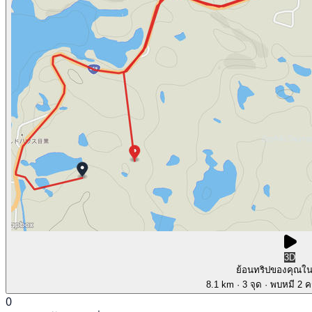
3D
ย้อนทริปของคุณใ
8.1 km
· 3 จุด
· พบหมี 2 คร
0