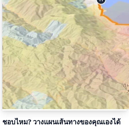
ชอบไหม? วางแผนเส้นทางของคุณเองได้