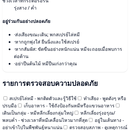
ช่วงเวลาที่กระตือรือร้น
รุ่งสาง / ค่ำ
อยู่ร่วมกันอย่างปลอดภัย
·
ส่งเสียงขณะเดิน; พกสเปรย์ไล่หมี
·
หากถูกพุ่งใส่ ยืนนิ่งและใช้สเปรย์
·
หากสัมผัส: ขัดขืนอย่างหนักแน่น หมีจะถอยเมื่อพบการ
ต่อต้าน
·
อย่าปีนต้นไม้ หมีปีนเก่งกว่าคุณ
รายการตรวจสอบความปลอดภัย
สเปรย์ไล่หมี - พกติดตัวและรู้วิธีใช้
ทำเสียง - พูดดังๆ หรือ
ปรบมือ
เก็บอาหาร - ใช้ถังป้องกันหมีหรือแขวนอาหาร
เดินเป็นกลุ่ม - หมีหลีกเลี่ยงกลุ่มใหญ่
หลีกเลี่ยงรุ่งอรุณ/
พลบค่ำ - ช่วงเวลาที่หมีเคลื่อนไหวมากที่สุด
อยู่ในเส้นทาง -
อย่าเข้าไปในพืชพันธุ์หนาแน่น
ตรวจสอบสภาพ - ดูเหตุการณ์