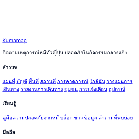
Kumamap
ติดตามเหตุการณ์หมีทั่วญี่ปุ่น ปลอดภัยในกิจกรรมกลางแจ้ง
สำรวจ
แผนที่
บัญชี
พื้นที่
สถานที่
การคาดการณ์
ใกล้ฉัน
วางแผนการ
เดินทาง
รายงานการเดินทาง
ชุมชน
การแจ้งเตือน
อุปกรณ์
เรียนรู้
คู่มือความปลอดภัยจากหมี
บล็อก
ข่าว
ข้อมูล
คำถามที่พบบ่อย
มือถือ