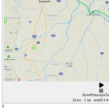
3D
ย้อนทริปของคุณใ
16 km
· 2 จุด
· พบหมี 4 คร
0