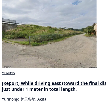
ทางการ
[Report] While driving east (toward the final d
just under 1 meter in total length.
Yurihonjō 梵天谷地, Akita