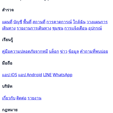
สำรวจ
แผนที่
บัญชี
พื้นที่
สถานที่
การคาดการณ์
ใกล้ฉัน
วางแผนการ
เดินทาง
รายงานการเดินทาง
ชุมชน
การแจ้งเตือน
อุปกรณ์
เรียนรู้
คู่มือความปลอดภัยจากหมี
บล็อก
ข่าว
ข้อมูล
คำถามที่พบบ่อย
มือถือ
แอป iOS
แอป Android
LINE
WhatsApp
บริษัท
เกี่ยวกับ
ติดต่อ
รายงาน
กฎหมาย