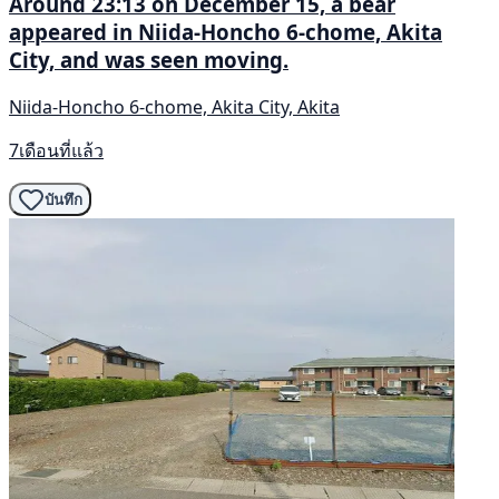
Around 23:13 on December 15, a bear
appeared in Niida-Honcho 6-chome, Akita
City, and was seen moving.
Niida-Honcho 6-chome, Akita City, Akita
7เดือนที่แล้ว
บันทึก