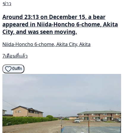
ข่าว
Around 23:13 on December 15, a bear
appeared in Niida-Honcho 6-chome, Akita
City, and was seen moving.
Niida-Honcho 6-chome, Akita City, Akita
7เดือนที่แล้ว
บันทึก