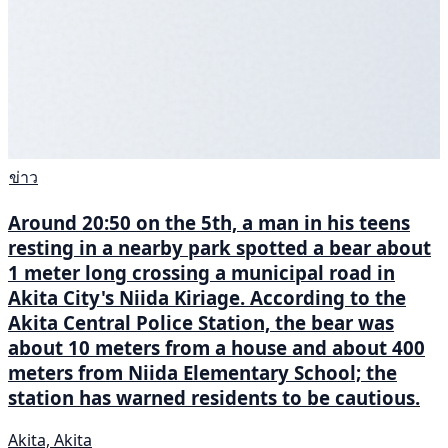
ข่าว
Around 20:50 on the 5th, a man in his teens
resting in a nearby park spotted a bear about
1 meter long crossing a municipal road in
Akita City's Niida Kiriage. According to the
Akita Central Police Station, the bear was
about 10 meters from a house and about 400
meters from Niida Elementary School; the
station has warned residents to be cautious.
Akita, Akita