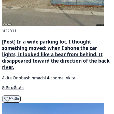
ทางการ
[Post] In a wide parking lot, I thought
something moved; when I shone the car
lights, it looked like a bear from behind. It
disappeared toward the direction of the back
river.
Akita Onobashinmachi 4-chome, Akita
8เดือนที่แล้ว
บันทึก