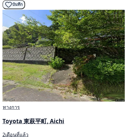
บันทึก
ทางการ
Toyota 東萩平町, Aichi
2เดือนที่แล้ว