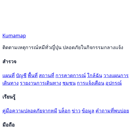
Kumamap
ติดตามเหตุการณ์หมีทั่วญี่ปุ่น ปลอดภัยในกิจกรรมกลางแจ้ง
สำรวจ
แผนที่
บัญชี
พื้นที่
สถานที่
การคาดการณ์
ใกล้ฉัน
วางแผนการ
เดินทาง
รายงานการเดินทาง
ชุมชน
การแจ้งเตือน
อุปกรณ์
เรียนรู้
คู่มือความปลอดภัยจากหมี
บล็อก
ข่าว
ข้อมูล
คำถามที่พบบ่อย
มือถือ