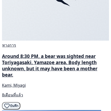
ทางการ
Around 8:30 PM, a bear was sighted near
Toriyagasaki, Yamazoe area. Body length
unknown, but it may have been a mother
bear.
Kami, Miyagi
8เดือนที่แล้ว
บันทึก