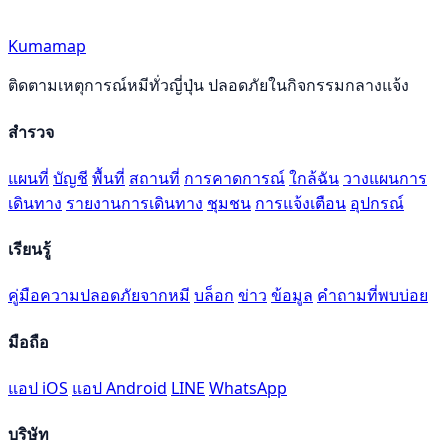
Kumamap
ติดตามเหตุการณ์หมีทั่วญี่ปุ่น ปลอดภัยในกิจกรรมกลางแจ้ง
สำรวจ
แผนที่
บัญชี
พื้นที่
สถานที่
การคาดการณ์
ใกล้ฉัน
วางแผนการ
เดินทาง
รายงานการเดินทาง
ชุมชน
การแจ้งเตือน
อุปกรณ์
เรียนรู้
คู่มือความปลอดภัยจากหมี
บล็อก
ข่าว
ข้อมูล
คำถามที่พบบ่อย
มือถือ
แอป iOS
แอป Android
LINE
WhatsApp
บริษัท