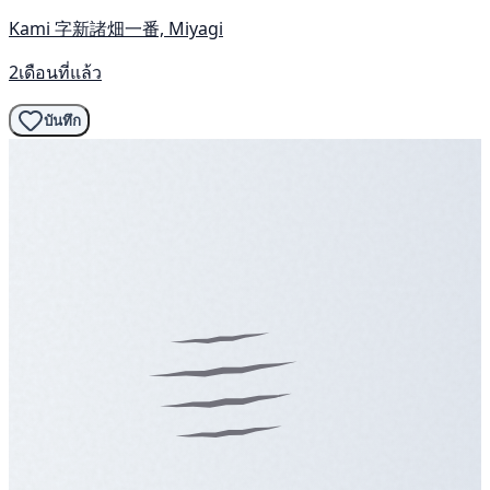
Kami 字新諸畑一番, Miyagi
2เดือนที่แล้ว
บันทึก