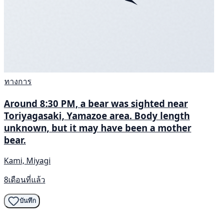
ทางการ
Around 8:30 PM, a bear was sighted near
Toriyagasaki, Yamazoe area. Body length
unknown, but it may have been a mother
bear.
Kami, Miyagi
8เดือนที่แล้ว
บันทึก