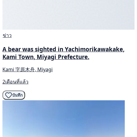
ข่าว
A bear was sighted in Yachimorikawakake,
Kami Town, Miyagi Prefecture.
Kami 字原木舟, Miyagi
2เดือนที่แล้ว
บันทึก