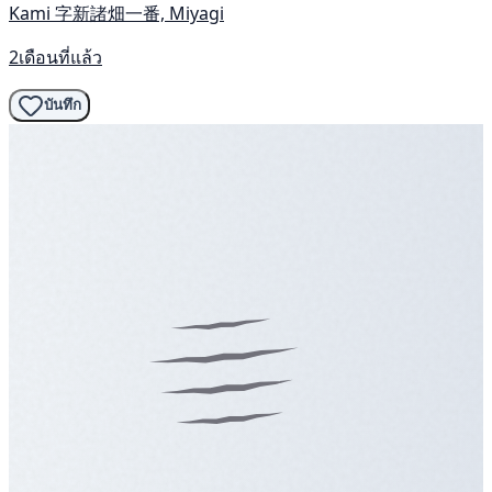
Kami 字新諸畑一番, Miyagi
2เดือนที่แล้ว
บันทึก