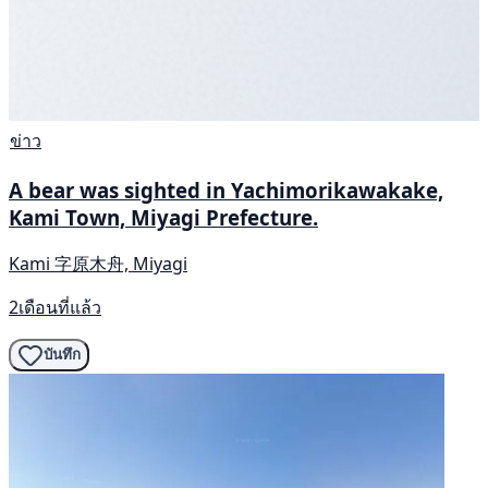
ข่าว
A bear was sighted in Yachimorikawakake,
Kami Town, Miyagi Prefecture.
Kami 字原木舟, Miyagi
2เดือนที่แล้ว
บันทึก