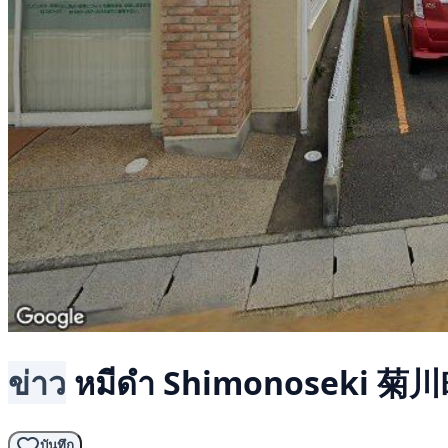
ข่าว
หมีดำ
Shimonoseki 菊
บันทึก