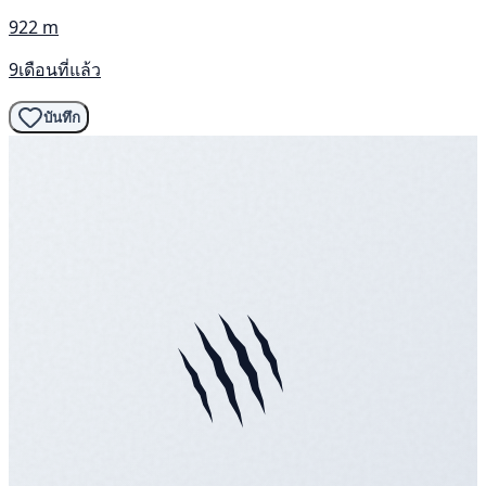
922 m
9เดือนที่แล้ว
บันทึก