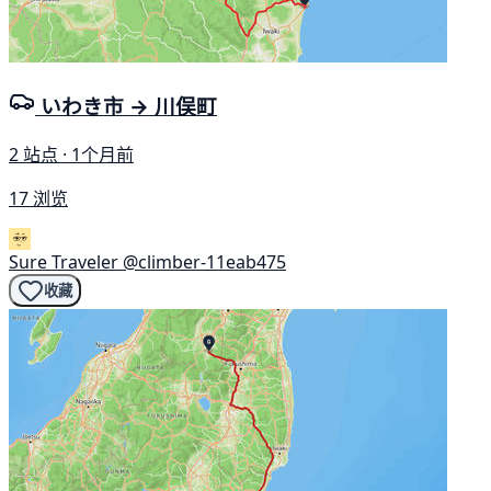
いわき市 → 川俣町
2 站点 · 1个月前
17 浏览
Sure Traveler
@climber-11eab475
收藏