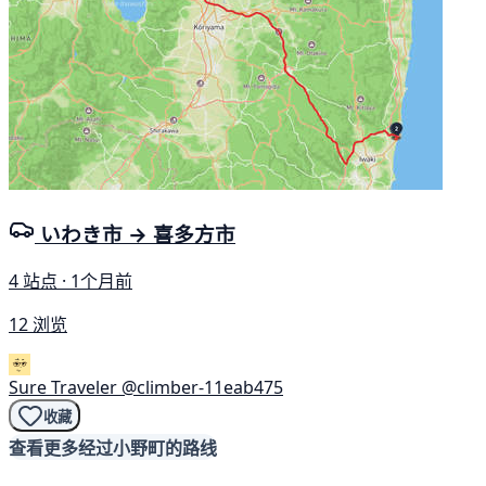
いわき市 → 喜多方市
4 站点 · 1个月前
12 浏览
Sure Traveler
@climber-11eab475
收藏
查看更多经过小野町的路线