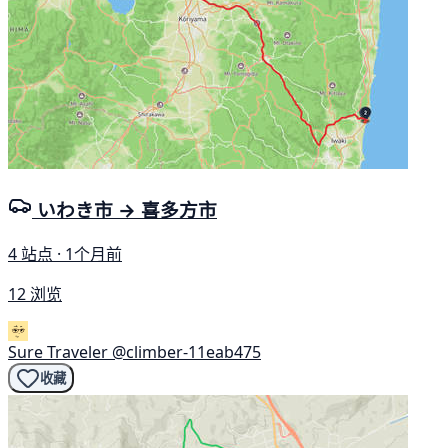
いわき市 → 喜多方市
4 站点 · 1个月前
12 浏览
Sure Traveler
@climber-11eab475
收藏