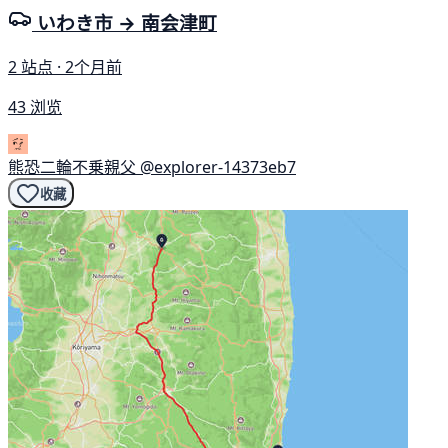
いわき市 → 南会津町
2 站点 · 2个月前
43 浏览
熊恐二輪不乗親父
@explorer-14373eb7
收藏