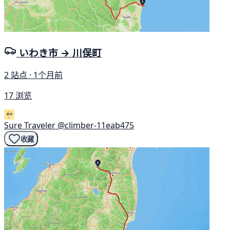
いわき市 → 川俣町
2 站点 · 1个月前
17 浏览
Sure Traveler
@climber-11eab475
收藏