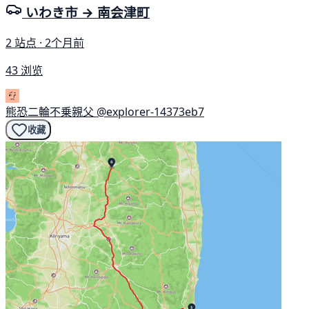
いわき市 → 南会津町
2 站点 · 2个月前
43 浏览
熊恐二輪不乗親父
@explorer-14373eb7
收藏