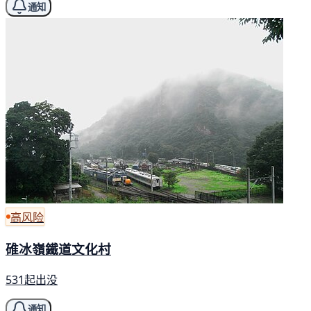
通知
高风险
碓冰嶺鐵道文化村
531起出没
通知