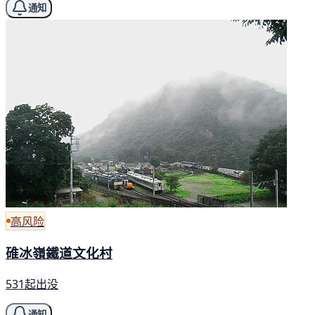
通知
高风险
碓冰嶺鐵道文化村
531起出没
通知