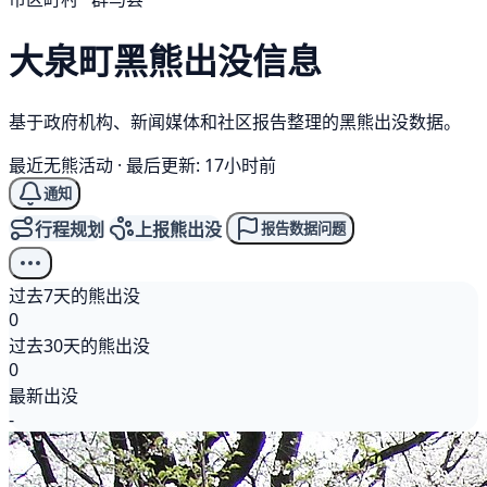
大泉町
黑熊
出没信息
基于政府机构、新闻媒体和社区报告整理的黑熊出没数据。
最近无熊活动
·
最后更新: 17小时前
通知
行程规划
上报熊出没
报告数据问题
过去7天的熊出没
0
过去30天的熊出没
0
最新出没
-