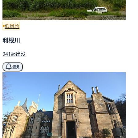
低风险
利根川
941起出没
通知