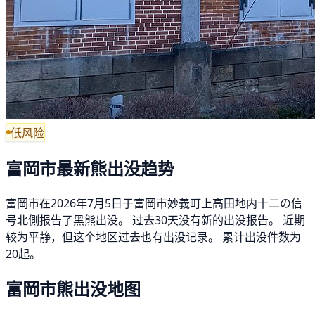
低风险
富岡市最新熊出没趋势
富岡市在2026年7月5日于富岡市妙義町上高田地内十二の信
号北側报告了黑熊出没。 过去30天没有新的出没报告。 近期
较为平静，但这个地区过去也有出没记录。 累计出没件数为
20起。
富岡市熊出没地图