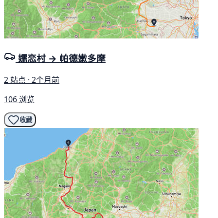
嬬恋村 → 帕德嫩多摩
2 站点 · 2个月前
106 浏览
收藏