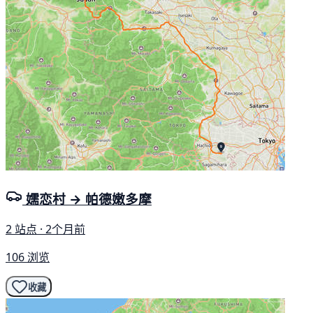
嬬恋村 → 帕德嫩多摩
2 站点 · 2个月前
106 浏览
收藏