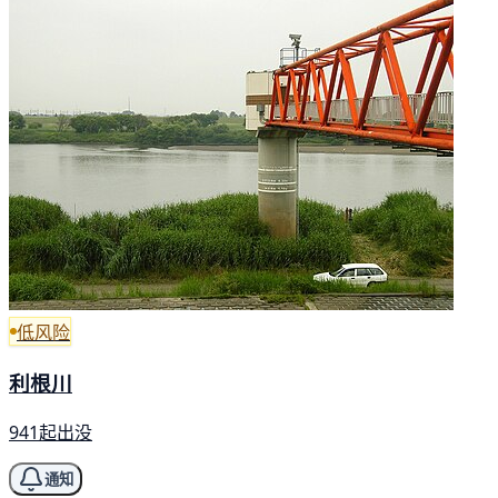
低风险
利根川
941起出没
通知