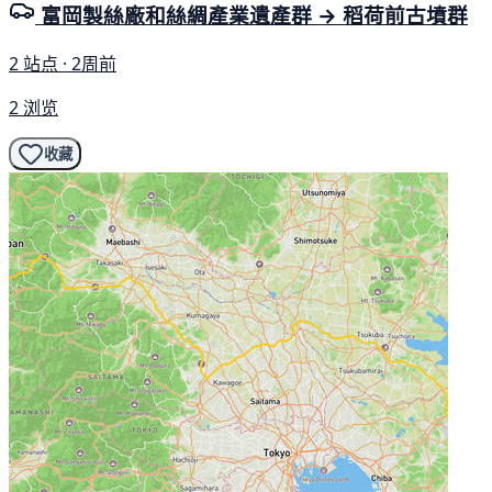
富岡製絲廠和絲綢產業遺產群 → 稻荷前古墳群
2 站点 · 2周前
2 浏览
收藏