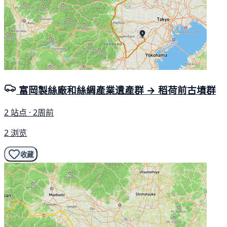
富岡製絲廠和絲綢產業遺產群 → 稻荷前古墳群
2 站点 · 2周前
2 浏览
收藏