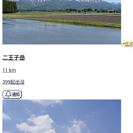
低
二王子岳
11 km
399起出没
通知