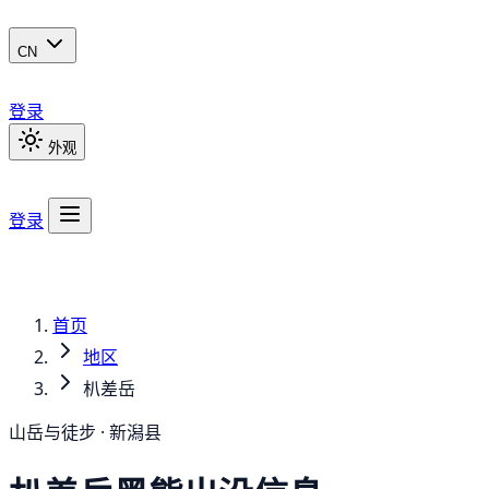
CN
登录
外观
登录
首页
地区
朳差岳
山岳与徒步 · 新潟县