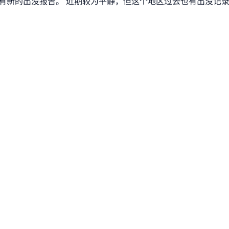
天没有新的出没报告。 近期较为平静，但这个地区过去也有出没记录