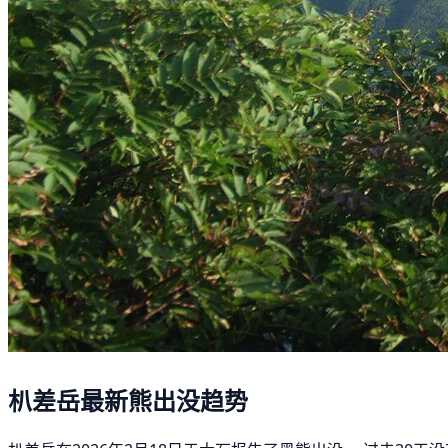
朳差岳最新熊出没趋势