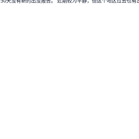
去30天没有新的出没报告。 近期较为平静，但这个地区过去也有