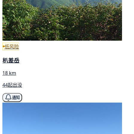
低风险
朳差岳
18 km
44起出没
通知