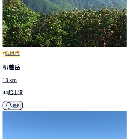
低风险
朳差岳
18 km
44起出没
通知