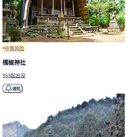
中等风险
㯮椒神社
553起出没
通知