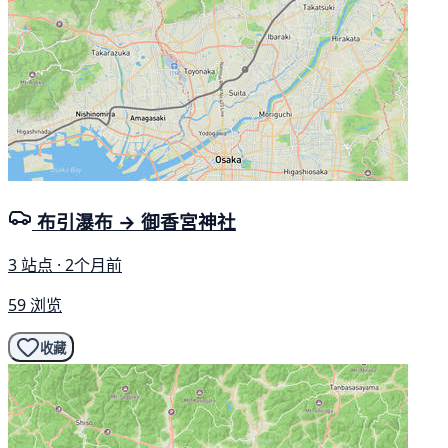
布引瀑布 → 御香宮神社
3 站点 · 2个月前
59 浏览
收藏