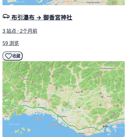
布引瀑布 → 御香宮神社
3 站点 · 2个月前
59 浏览
收藏