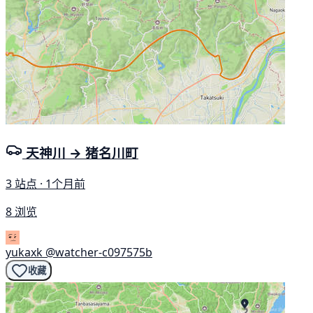
天神川 → 猪名川町
3 站点 · 1个月前
8 浏览
yukaxk
@watcher-c097575b
收藏