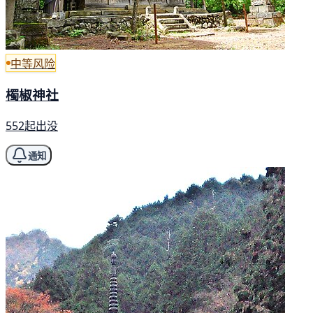
中等风险
㯮椒神社
552起出没
通知