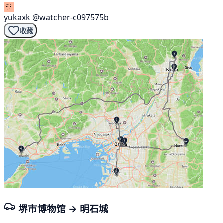
yukaxk
@watcher-c097575b
收藏
堺市博物馆 → 明石城