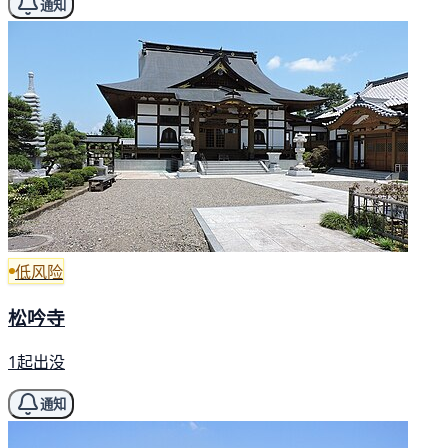
通知
低风险
松吟寺
1起出没
通知