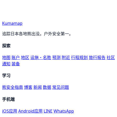
Kumamap
追踪日本各地熊出没。户外安全第一。
探索
地图
账户
地区
设施・名胜
预测
附近
行程规划
旅行报告
社区
通知
装备
学习
熊安全指南
博客
新闻
数据
常见问题
手机端
iOS应用
Android应用
LINE
WhatsApp