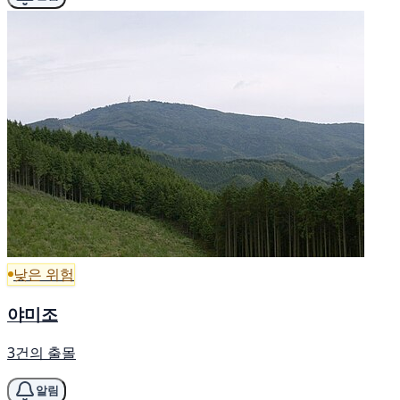
낮은 위험
야미조
3건의 출몰
알림