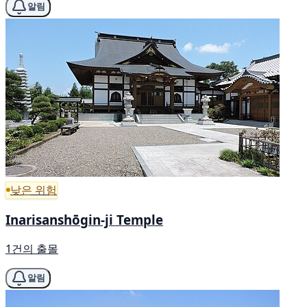
알림
낮은 위험
Inarisanshōgin-ji Temple
1건의 출몰
알림