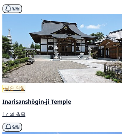
알림
낮은 위험
Inarisanshōgin-ji Temple
1건의 출몰
알림