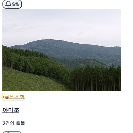
알림
낮은 위험
야미조
3건의 출몰