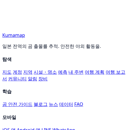
Kumamap
일본 전역의 곰 출몰를 추적. 안전한 야외 활동을.
탐색
지도
계정
지역
시설・명소
예측
내 주변
여행 계획
여행 보고
서
커뮤니티
알림
장비
학습
곰 안전 가이드
블로그
뉴스
데이터
FAQ
모바일
iOS 앱
Android 앱
LINE
WhatsApp