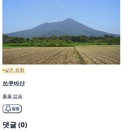
낮은 위험
쓰쿠바산
출몰 없음
알림
댓글 (0)