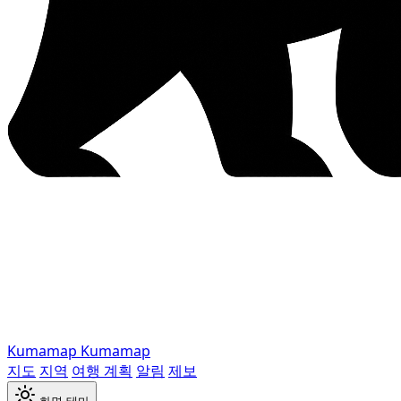
Kumamap
Kumamap
지도
지역
여행 계획
알림
제보