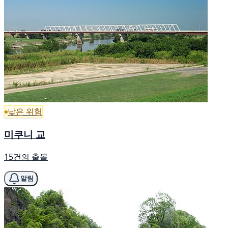
낮은 위험
미쿠니 교
15건의 출몰
알림