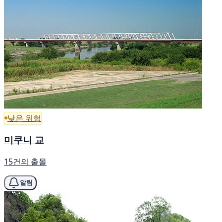
낮은 위험
미쿠니 교
15건의 출몰
알림