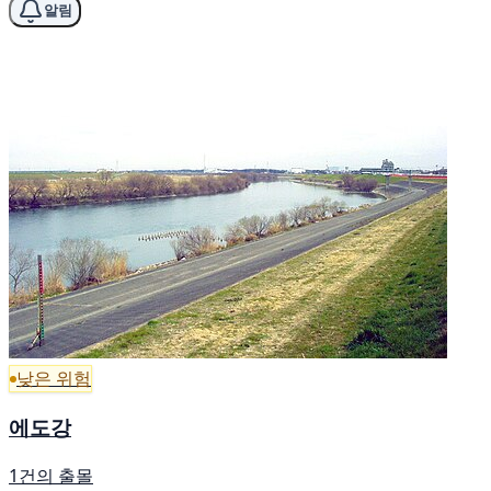
알림
낮은 위험
에도강
1건의 출몰