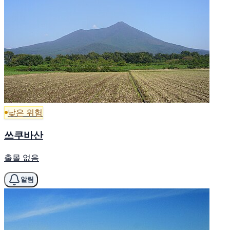
낮은 위험
쓰쿠바산
출몰 없음
알림