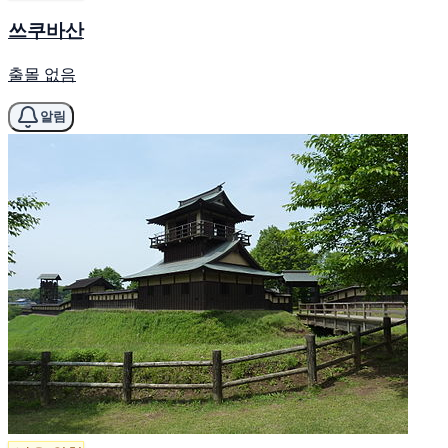
쓰쿠바산
출몰 없음
알림