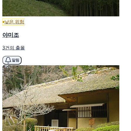
낮은 위험
야미조
3건의 출몰
알림