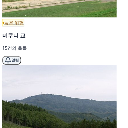
낮은 위험
미쿠니 교
15건의 출몰
알림