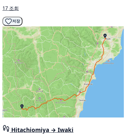
17 조회
저장
Hitachiomiya → Iwaki