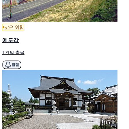
낮은 위험
에도강
1건의 출몰
알림