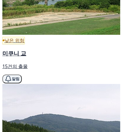
낮은 위험
미쿠니 교
15건의 출몰
알림