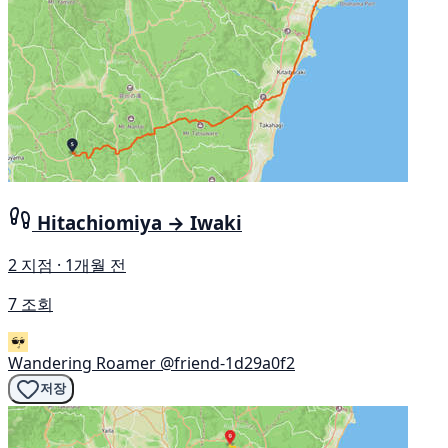
Hitachiomiya → Iwaki
2 지점 · 1개월 전
7 조회
Wandering Roamer
@friend-1d29a0f2
저장