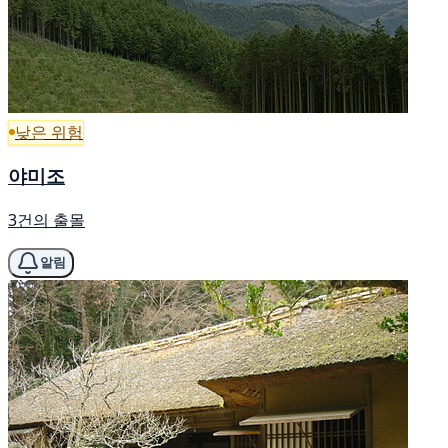
낮은 위험
야미조
3건의 출몰
알림