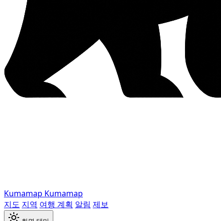
Kumamap
Kumamap
지도
지역
여행 계획
알림
제보