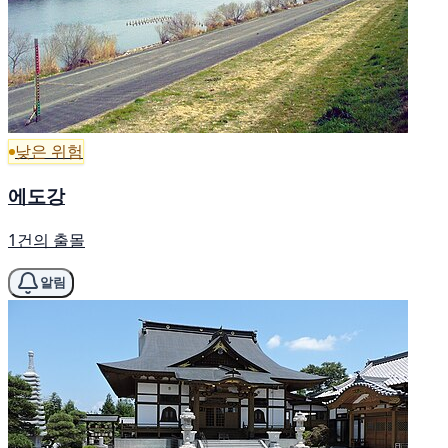
낮은 위험
에도강
1건의 출몰
알림