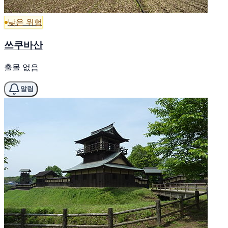
낮은 위험
쓰쿠바산
출몰 없음
알림