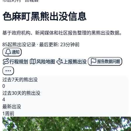
色麻町
黑熊
出没信息
基于政府机构、新闻媒体和社区报告整理的黑熊出没数据。
85起熊出没记录
·
最后更新: 23分钟前
通知
行程规划
风险地图
上报熊出没
报告数据问题
过去7天的熊出没
0
过去30天的熊出没
4
最新出没
1周前