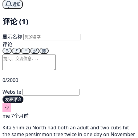
通知
评论 (1)
显示名称
评论
0/2000
Website
发表评论
me
7个月前
Kita Shimizu North had both an adult and two cubs hit
the same persimmon tree twice in one day on November