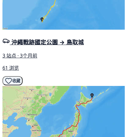
沖繩戰跡國定公園 → 鳥取城
3 站点 · 3个月前
61 浏览
收藏