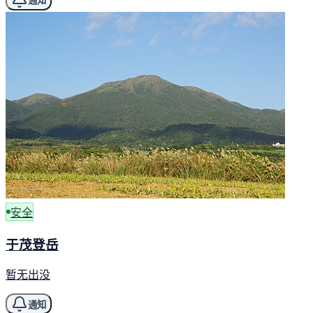
通知
安全
于茂登岳
暂无出没
通知