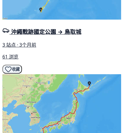
沖繩戰跡國定公園 → 鳥取城
3 站点 · 3个月前
61 浏览
收藏