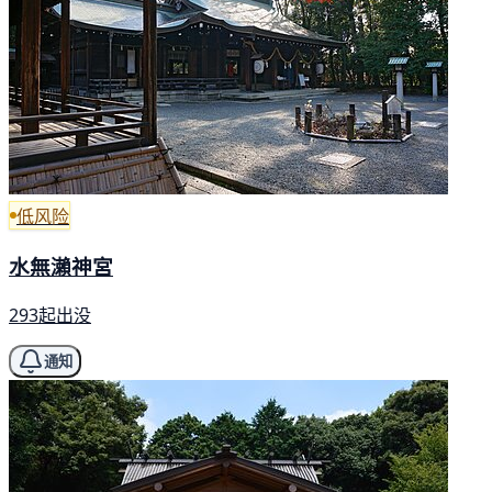
低风险
水無瀨神宮
293起出没
通知