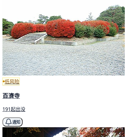
低风险
百濟寺
191起出没
通知