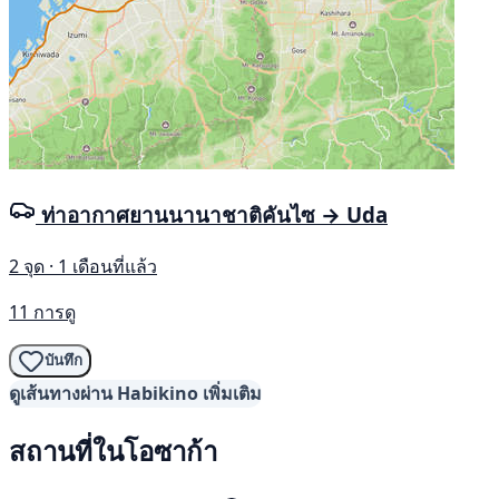
ท่าอากาศยานนานาชาติคันไซ → Uda
2 จุด · 1 เดือนที่แล้ว
11 การดู
บันทึก
ดูเส้นทางผ่าน Habikino เพิ่มเติม
สถานที่ในโอซาก้า