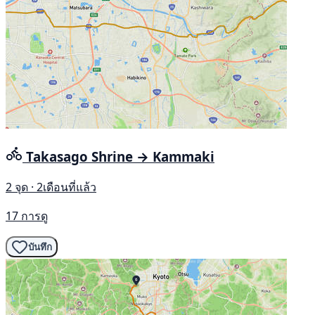
Takasago Shrine → Kammaki
2 จุด · 2เดือนที่แล้ว
17 การดู
บันทึก