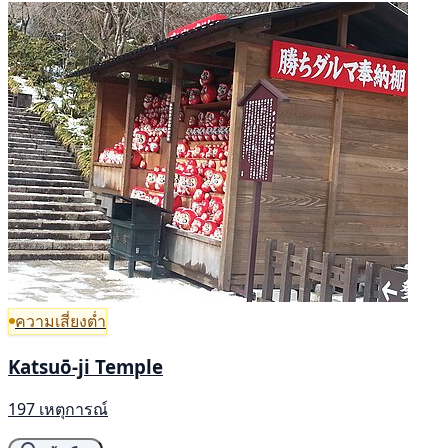
ความเสี่ยงต่ำ
Katsuō-ji Temple
197 เหตุการณ์