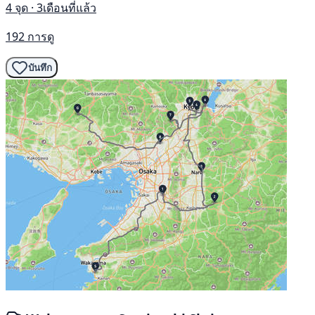
4 จุด · 3เดือนที่แล้ว
192 การดู
บันทึก