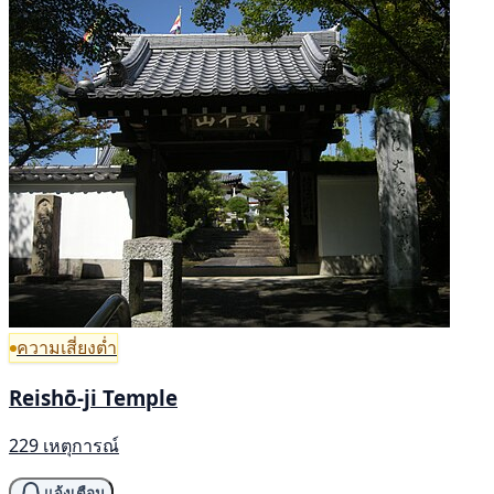
ความเสี่ยงต่ำ
Reishō-ji Temple
229 เหตุการณ์
แจ้งเตือน