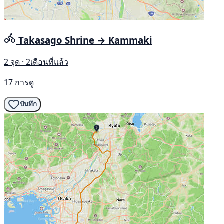
Takasago Shrine → Kammaki
2 จุด · 2เดือนที่แล้ว
17 การดู
บันทึก