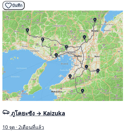
บันทึก
ภูโคยะซัง → Kaizuka
10 จุด · 2เดือนที่แล้ว