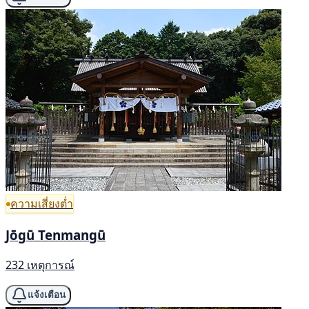
ความเสี่ยงต่ำ
Jōgū Tenmangū
232 เหตุการณ์
แจ้งเตือน