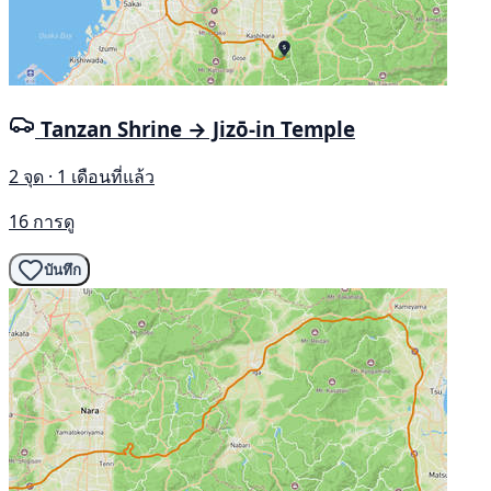
Tanzan Shrine → Jizō-in Temple
2 จุด · 1 เดือนที่แล้ว
16 การดู
บันทึก