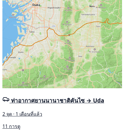
ท่าอากาศยานนานาชาติคันไซ → Uda
2 จุด · 1 เดือนที่แล้ว
11 การดู