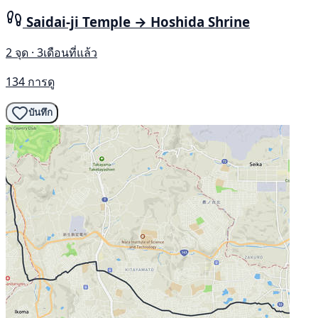
Saidai-ji Temple → Hoshida Shrine
2 จุด · 3เดือนที่แล้ว
134 การดู
บันทึก