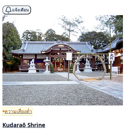
แจ้งเตือน
ความเสี่ยงต่ำ
Kudaraō Shrine