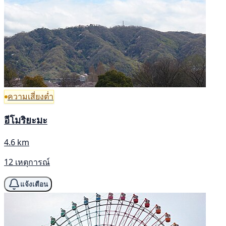
ความเสี่ยงต่ำ
อีโมริยะมะ
4.6 km
12 เหตุการณ์
แจ้งเตือน