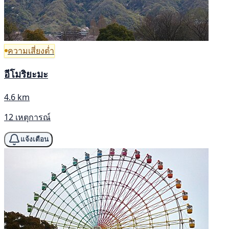
ความเสี่ยงต่ำ
อีโมริยะมะ
4.6 km
12 เหตุการณ์
แจ้งเตือน