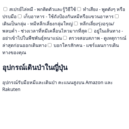
สเปรย์ไล่หมี - พกติดตัวและรู้วิธีใช้
ทำเสียง - พูดดังๆ หรือ
ปรบมือ
เก็บอาหาร - ใช้ถังป้องกันหมีหรือแขวนอาหาร
เดินเป็นกลุ่ม - หมีหลีกเลี่ยงกลุ่มใหญ่
หลีกเลี่ยงรุ่งอรุณ/
พลบค่ำ - ช่วงเวลาที่หมีเคลื่อนไหวมากที่สุด
อยู่ในเส้นทาง -
อย่าเข้าไปในพืชพันธุ์หนาแน่น
ตรวจสอบสภาพ - ดูเหตุการณ์
ล่าสุดก่อนออกเดินทาง
บอกใครสักคน - แชร์แผนการเดิน
ทางของคุณ
อุปกรณ์เดินป่าในญี่ปุ่น
อุปกรณ์รับมือหมีและเดินป่า คะแนนสูงบน Amazon และ
Rakuten