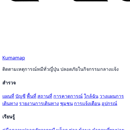
Kumamap
ติดตามเหตุการณ์หมีทั่วญี่ปุ่น ปลอดภัยในกิจกรรมกลางแจ้ง
สำรวจ
แผนที่
บัญชี
พื้นที่
สถานที่
การคาดการณ์
ใกล้ฉัน
วางแผนการ
เดินทาง
รายงานการเดินทาง
ชุมชน
การแจ้งเตือน
อุปกรณ์
เรียนรู้