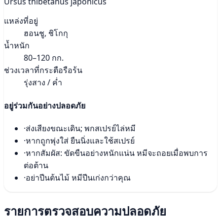
Ursus thibetanus japonicus
แหล่งที่อยู่
ฮอนชู, ชิโกกุ
น้ำหนัก
80–120 กก.
ช่วงเวลาที่กระตือรือร้น
รุ่งสาง / ค่ำ
อยู่ร่วมกันอย่างปลอดภัย
·
ส่งเสียงขณะเดิน; พกสเปรย์ไล่หมี
·
หากถูกพุ่งใส่ ยืนนิ่งและใช้สเปรย์
·
หากสัมผัส: ขัดขืนอย่างหนักแน่น หมีจะถอยเมื่อพบการ
ต่อต้าน
·
อย่าปีนต้นไม้ หมีปีนเก่งกว่าคุณ
รายการตรวจสอบความปลอดภัย