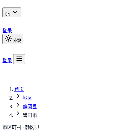
CN
登录
外观
登录
首页
地区
静冈县
磐田市
市区町村 · 静冈县