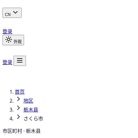
CN
登录
外观
登录
首页
地区
栃木县
さくら市
市区町村 · 栃木县