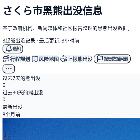
さくら市
黑熊
出没信息
基于政府机构、新闻媒体和社区报告整理的黑熊出没数据。
3起熊出没记录
·
最后更新: 3小时前
通知
行程规划
风险地图
上报熊出没
报告数据问题
过去7天的熊出没
0
过去30天的熊出没
0
最新出没
8个月前