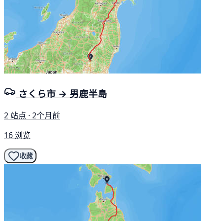
さくら市 → 男鹿半島
2 站点 · 2个月前
16 浏览
收藏