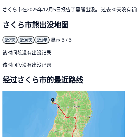
さくら市在2025年12月5日报告了黑熊出没。 过去30天没
さくら市熊出没地图
显示 3 / 3
近7天
近30天
近1年
该时间段没有出没记录
该时间段没有出没记录
经过さくら市的最近路线