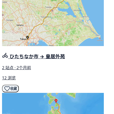
ひたちなか市 → 皇居外苑
2 站点 · 2个月前
12 浏览
收藏