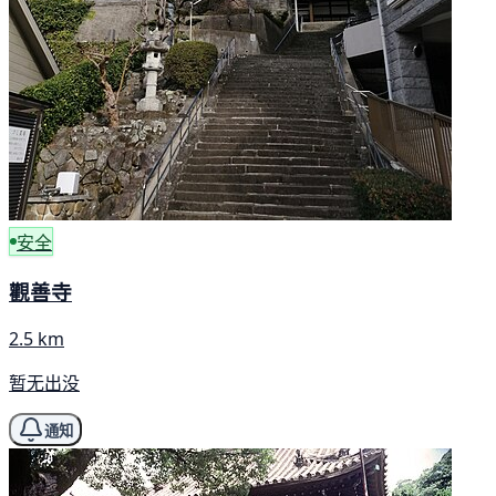
安全
觀善寺
2.5 km
暂无出没
通知