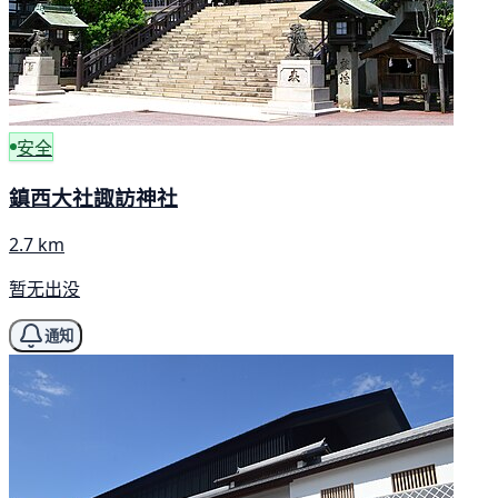
安全
鎮西大社諏訪神社
2.7 km
暂无出没
通知