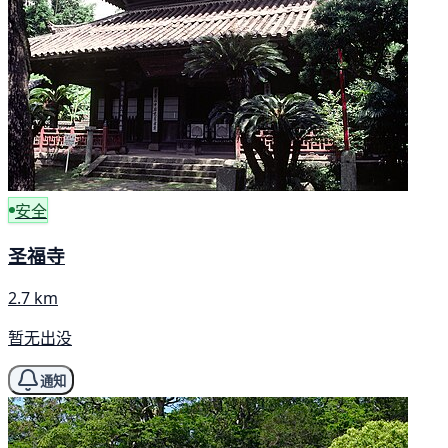
安全
圣福寺
2.7 km
暂无出没
通知