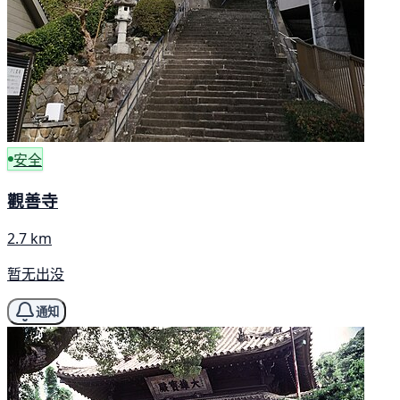
安全
觀善寺
2.7 km
暂无出没
通知