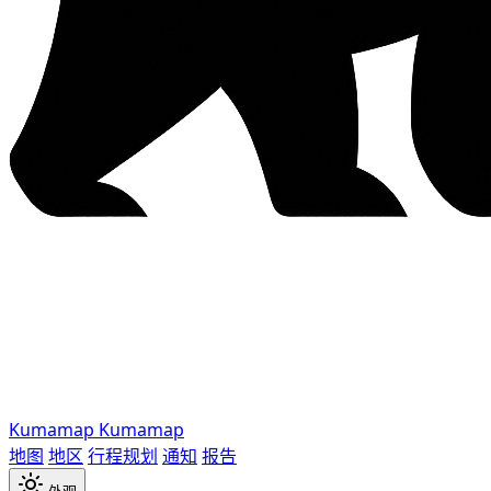
Kumamap
Kumamap
地图
地区
行程规划
通知
报告