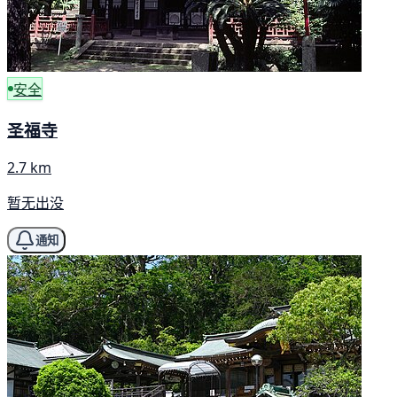
安全
圣福寺
2.7 km
暂无出没
通知