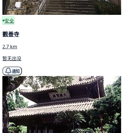
安全
觀善寺
2.7 km
暂无出没
通知