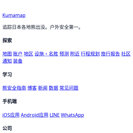
Kumamap
追踪日本各地熊出没。户外安全第一。
探索
地图
账户
地区
设施・名胜
预测
附近
行程规划
旅行报告
社区
通知
装备
学习
熊安全指南
博客
新闻
数据
常见问题
手机端
iOS应用
Android应用
LINE
WhatsApp
公司