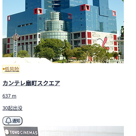
低风险
カンテレ扇町スクエア
637 m
30起出没
通知