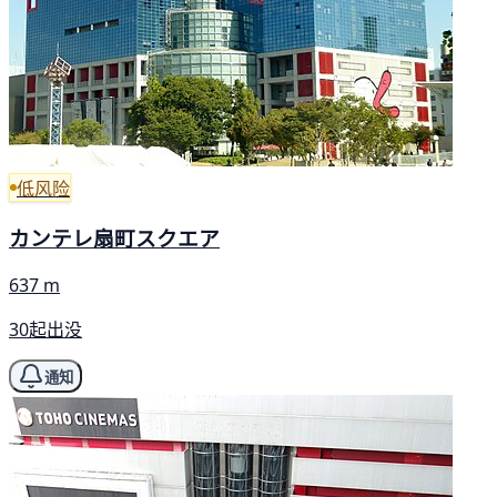
低风险
カンテレ扇町スクエア
637 m
30起出没
通知