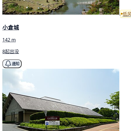
低
小倉城
142 m
8起出没
通知