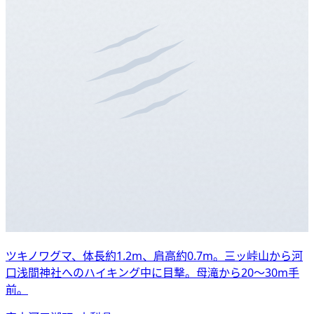
ツキノワグマ、体長約1.2m、肩高約0.7m。三ッ峠山から河
口浅間神社へのハイキング中に目撃。母滝から20〜30m手
前。