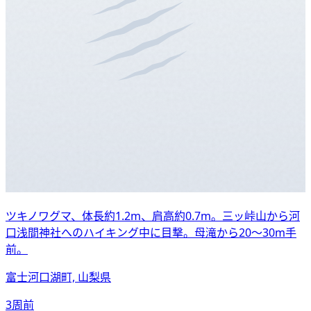
ツキノワグマ、体長約1.2m、肩高約0.7m。三ッ峠山から河
口浅間神社へのハイキング中に目撃。母滝から20〜30m手
前。
富士河口湖町, 山梨県
3周前