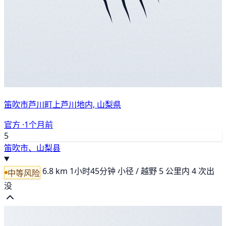
笛吹市芦川町上芦川地内, 山梨県
官方 ·
1个月前
5
笛吹市、山梨县
6.8 km
1小时45分钟
小径 / 越野
5 公里内 4 次出
中等风险
没