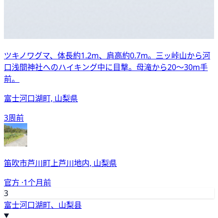
ツキノワグマ、体長約1.2m、肩高約0.7m。三ッ峠山から河
口浅間神社へのハイキング中に目撃。母滝から20〜30m手
前。
富士河口湖町, 山梨県
3周前
笛吹市芦川町上芦川地内, 山梨県
官方 ·
1个月前
3
富士河口湖町、山梨县