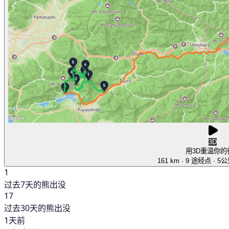
3D
用3D重温你的
161 km
· 9 途经点
· 5
1
过去7天的熊出没
17
过去30天的熊出没
1天前