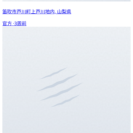
笛吹市芦川町上芦川地内, 山梨県
官方 ·
3周前