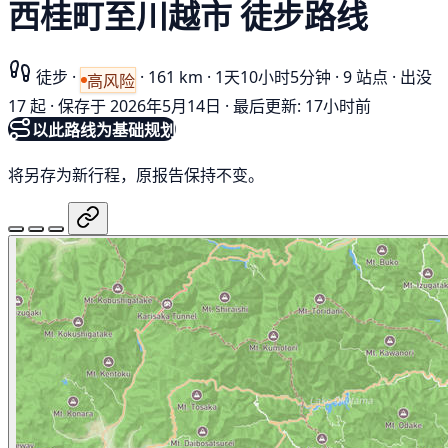
西桂町至川越市 徒步路线
徒步
·
·
161 km
·
1天10小时5分钟
·
9 站点
·
出没
高风险
17 起
·
保存于 2026年5月14日
·
最后更新: 17小时前
以此路线为基础规划
将另存为新行程，原报告保持不变。