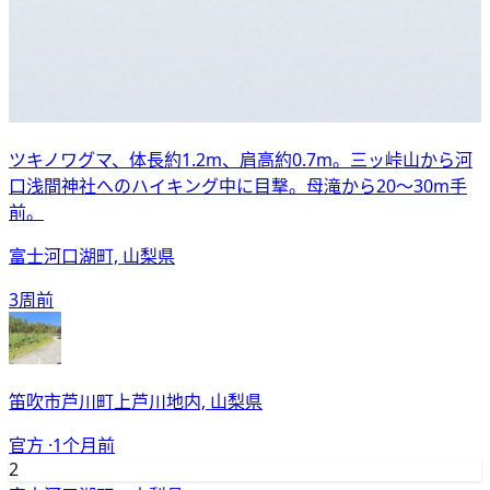
ツキノワグマ、体長約1.2m、肩高約0.7m。三ッ峠山から河
口浅間神社へのハイキング中に目撃。母滝から20〜30m手
前。
富士河口湖町, 山梨県
3周前
笛吹市芦川町上芦川地内, 山梨県
官方 ·
1个月前
2