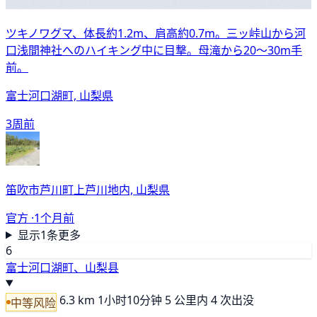
ツキノワグマ、体長約1.2m、肩高約0.7m。三ッ峠山から河
口浅間神社へのハイキング中に目撃。母滝から20〜30m手
前。
富士河口湖町, 山梨県
3周前
笛吹市芦川町上芦川地内, 山梨県
官方 ·
1个月前
显示1条更多
6
富士河口湖町、山梨县
6.3 km
1小时10分钟
5 公里内 4 次出没
中等风险