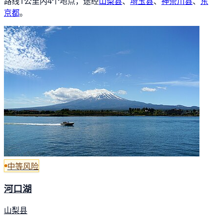
路线1公里内4个地点，途经
山梨县
、
埼玉县
、
神奈川县
、
东
京都
。
中等风险
河口湖
山梨县