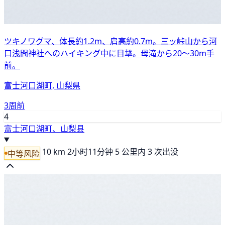
ツキノワグマ、体長約1.2m、肩高約0.7m。三ッ峠山から河
口浅間神社へのハイキング中に目撃。母滝から20〜30m手
前。
富士河口湖町, 山梨県
3周前
4
富士河口湖町、山梨县
10 km
2小时11分钟
5 公里内 3 次出没
中等风险