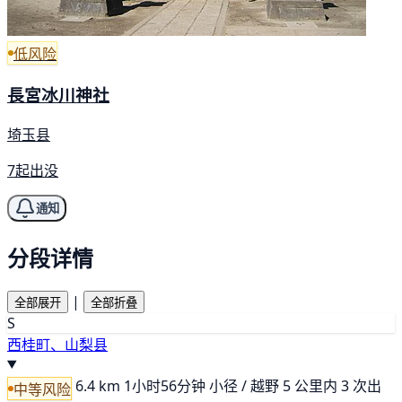
低风险
長宮冰川神社
埼玉县
7起出没
通知
分段详情
|
全部展开
全部折叠
S
西桂町、山梨县
6.4 km
1小时56分钟
小径 / 越野
5 公里内 3 次出
中等风险